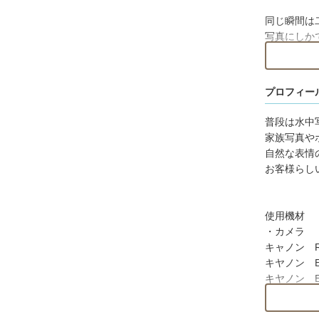
同じ瞬間は
写真にしか
大切な人と
小さなお子
プロフィー
します。普
など各種イ
普段は水中
家族写真や
お客様の大
自然な表情
いたします
お客様らし
☆七五三・
・三嶋大社
使用機材
・富士山本
・カメラ
・三日市浅
キャノン R6
・米之宮浅
キヤノン EO
・割狐塚稲
キヤノン EO
・対面石八
・来宮神社
・レンズ
・葛見神社