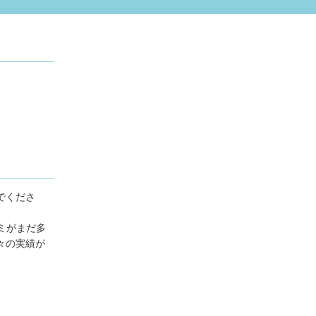
でくださ
ミがまだ多
々の実績が