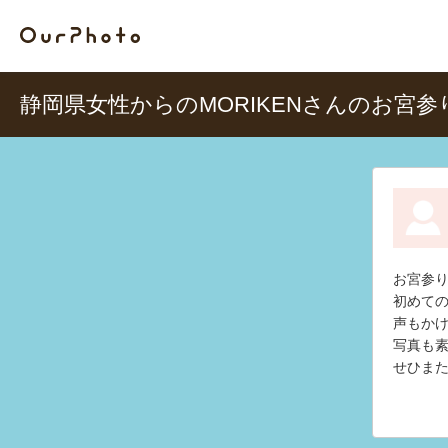
静岡県女性からのMORIKENさんのお宮
お宮参
初めて
声もか
写真も
せひま