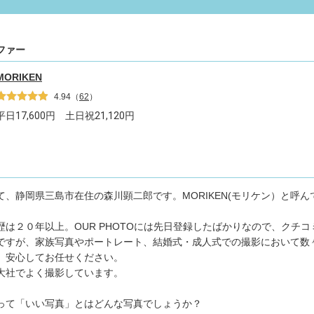
ファー
MORIKEN
4.94
（
62
）
平日
17,600
円 土日祝
21,120
円
て、静岡県三島市在住の森川顕二郎です。MORIKEN(モリケン）と呼ん
歴は２０年以上。OUR PHOTOには先日登録したばかりなので、クチコ
ですが、家族写真やポートレート、結婚式・成人式での撮影において数
。安心してお任せください。
大社でよく撮影しています。
って「いい写真」とはどんな写真でしょうか？