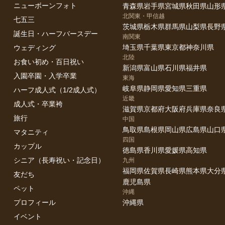
ニューボーンフォト
青森県
岩手県
宮城県
秋田県
山形
北関東・甲信越
七五三
茨城県
栃木県
群馬県
山梨県
長野
誕生日・ハーフバースデー
南関東
埼玉県
千葉県
東京都
神奈川県
ウェディング
北陸
お食い初め・百日祝い
新潟県
富山県
石川県
福井県
入園卒園・入学卒業
東海
岐阜県
静岡県
愛知県
三重県
ハーフ成人式（1/2成人式）
近畿
成人式・卒業袴
滋賀県
京都府
大阪府
兵庫県
奈良
旅行
中国
鳥取県
島根県
岡山県
広島県
山口
マタニティ
四国
カップル
徳島県
香川県
愛媛県
高知県
シニア（長寿祝い・記念日）
九州
福岡県
佐賀県
長崎県
熊本県
大分
友だち
鹿児島県
ペット
沖縄
プロフィール
沖縄県
イベント