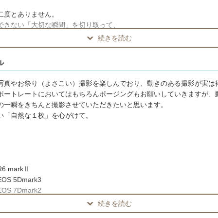
二度とありません。
できない「大切な瞬間」を切り取って、
、何度も見直したくなる１枚を誠心誠意撮影させていただきます。
続きを読む
様の自然な表情撮影など無駄にカメラを意識させないように望遠レンズ
ル
段はお祭り撮影など、動きのある人物写真を撮ることが多いので、運動
ベントの撮影も承ります。
写真やお祭り（よさこい）撮影を楽しんでおり、動きのある撮影が実は
ポートレートにおいてはもちろんポージングもお願いしていきますが、
切な場面に立ち会わせて頂けることを楽しみにしています。どうぞよろ
の一瞬をきちんと撮影させていただきたいと思います。
。
い「自然な１枚」を心がけて。
お宮参り撮影実績
宮浅間大社（富士宮市）
間神社（富士市）
 markⅡ
間神社（富士市）
S 5Dmark3
荷神社（長泉町）
S 7Dmark2
幡神社（清水町）
続きを読む
（熱海市）
（伊東市）