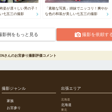
袴姿が凛々しい男の子！
「素敵な写真」姉妹でニッコリ！爽やか
い七五三の撮影
な色の和装が美しい七五三の撮影
撮影例をもっと見る
撮影を依頼す
KENさんのお宮参り撮影評価コメント
撮影ジャンル
出張エリア
北海道
家族
北海道
お宮参り
東北