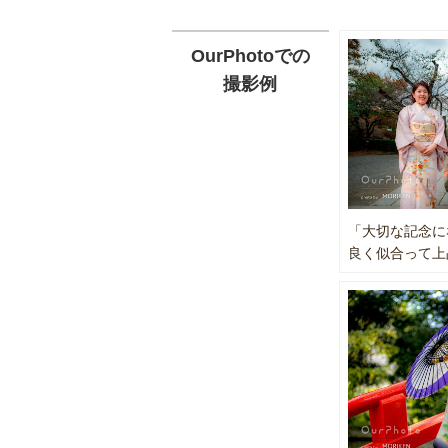
キャノン RF2
・御穂神社
キャノン RF
・箱根神社
キャノン EF7
OurPhotoでの
・小田原城
キャノン EF1
撮影例
キャノン EF8
☆撮影枚数
30枚を厳
受賞実績
☆撮影許可
・よさこい
公園や神社
・青森ねぶ
お客様のほ
・マリンフ
「大切な記念に
す。
ほか多数
良く似合って上
◆空き時間
さい。