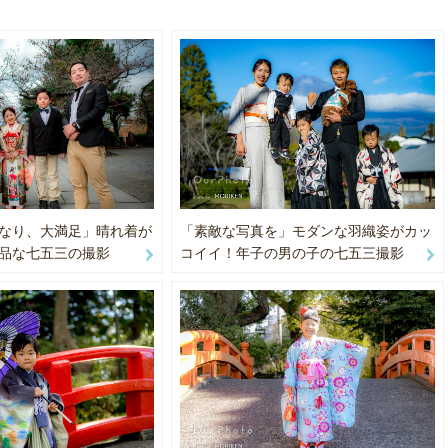
4-105mm F4L IS USM
（静岡市三保）
50mm F1.8 STM
0-200mm F2.8L IS USM
（小田原市）
00mm F2.8L IS USM
-15mm F4L FISHEYE USM
選して納品します（すべてレタッチします）。
ソーラン祭りフォトコンテスト グランプリ2005,2006（２年連続）
仏閣などは撮影許可を取る必要がある場合があります。
た祭りフォトコンテスト 入賞2019
うで確認・撮影申請・撮影料をお願いしておりますのでご了承のほどお
ォトチャレンジフォトコンテスト 年間グランプリ2007
なり、大満足」晴れ着が
「素敵な写真を」モダンな羽織姿がカッ
品な七五三の撮影
コイイ！年子の男の子の七五三撮影
枠に関わらず、急なご依頼も対応できる場合があります、チャットにて