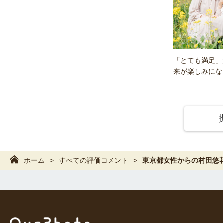
◆ 納期に
通常 1週
繁忙期は 
「とても満足」
来が楽しみにな
お急ぎの場
⸻
◆ ご予約
まずは 相
「こんな写
気になるこ
ホーム
すべての評価コメント
東京都女性からの村田悠
ご予約前に
スケジュー
逆に、スケ