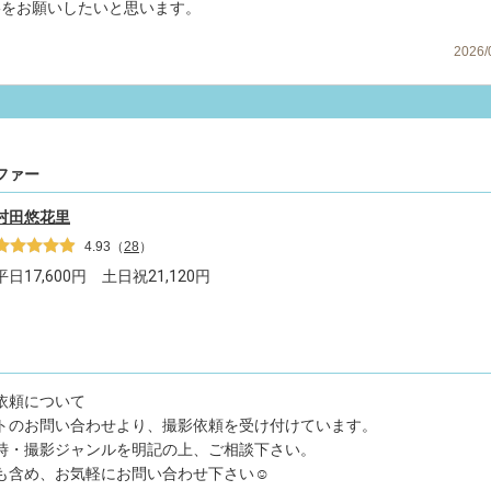
影をお願いしたいと思います。
2026
ファー
村田悠花里
4.93
（
28
）
平日
17,600
円 土日祝
21,120
円
ご依頼について
トのお問い合わせより、撮影依頼を受け付けています。
時・撮影ジャンルを明記の上、ご相談下さい。
も含め、お気軽にお問い合わせ下さい☺️