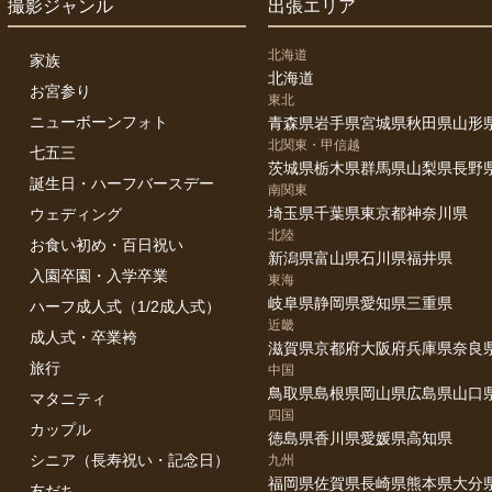
撮影ジャンル
出張エリア
日程の調整や枠変更などご相談させていただくことがございますので、
北海道
家族
北海道
お宮参り
東北
ニューボーンフォト
青森県
岩手県
宮城県
秋田県
山形
北関東・甲信越
ついて
七五三
茨城県
栃木県
群馬県
山梨県
長野
9月）の11〜14時は屋外での撮影NG（熱中症予防のため）
誕生日・ハーフバースデー
南関東
ョナルな撮影は光がやわらぐ14時以降や夕方が特におすすめです✨
埼玉県
千葉県
東京都
神奈川県
ウェディング
メージ写真を共有いただければ、雰囲気に合ったご提案をします
北陸
お食い初め・百日祝い
新潟県
富山県
石川県
福井県
入園卒園・入学卒業
東海
岐阜県
静岡県
愛知県
三重県
ハーフ成人式（1/2成人式）
近畿
成人式・卒業袴
滋賀県
京都府
大阪府
兵庫県
奈良
旅行
中国
鳥取県
島根県
岡山県
広島県
山口
マタニティ
四国
カップル
徳島県
香川県
愛媛県
高知県
シニア（長寿祝い・記念日）
九州
福岡県
佐賀県
長崎県
熊本県
大分
友だち