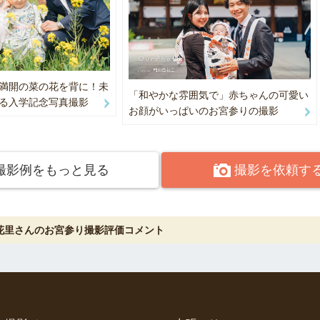
ついて
間以内に納品いたします。
2週間ほど お時間をいただく場合がございます。
満開の菜の花を背に！未
「和やかな雰囲気で」赤ちゃんの可愛い
る入学記念写真撮影
合も出来る限り対応しますので、事前にご相談ください。
お顔がいっぱいのお宮参りの撮影
の流れ
撮影例をもっと見る
撮影を依頼す
談だけ でも大歓迎です！
真って撮れる？」「どんな感じになるの？」など、
とは何でもお聞きください。
花里さんのお宮参り撮影評価コメント
は必ず一度チャットにてご連絡ください。
ルが×でも、場所や内容によってはお受けできる場合があります。
ジュールが空いていても撮影内容によっては難しい場合もございます。