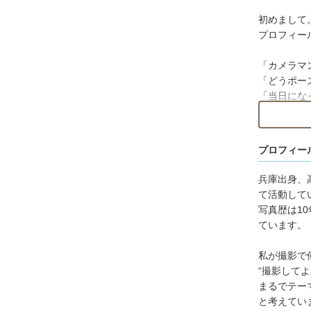
初めまして
プロフィー
「カメラマ
「どうポー
「当日にな
そんな不安
でも、どう
プロフィー
これまでの
兵庫出身、
その方に合
て活動して
します。
写真歴は1
ています。
⸻
私が撮影で
◆ 撮影許
“撮影して
まるでテー
撮影許可は
と考えてい
神社・お寺