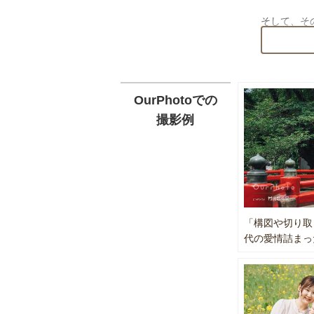
近年、各地
そして、そ
あります。
写真はただ
撮影当日の
認をお願い
お客様にと
ご不明点が
そっと花を
（例：神社
OurPhotoでの
は可能でし
私を選ぶ理
撮影例
⸻
・画角や光
・“楽しい
◆ 納品に
撮影したお
1時間あたり
「構図や切り取
（※目つぶ
代の愛情詰まっ
※法人様の
さい。
⸻