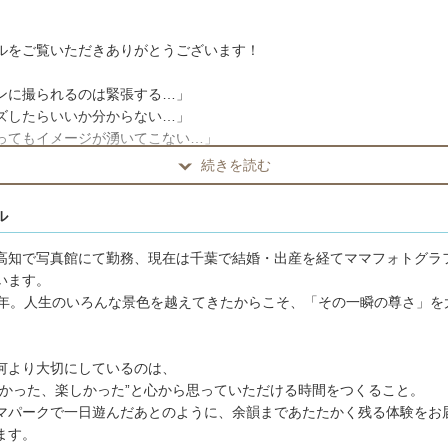
。
ルをご覧いただきありがとうございます！
ンに撮られるのは緊張する…」
ズしたらいいか分からない…」
ってもイメージが湧いてこない…」
続きを読む
を抱えている方も多いと思います。
かご安心ください。
ル
経験を活かし、ポージングのサポートはもちろん、
高知で写真館にて勤務、現在は千葉で結婚・出産を経てママフォトグラ
わせたアイデアを提案しながら、自然な笑顔や雰囲気を丁寧に引き出し
います。
0年。人生のいろんな景色を越えてきたからこそ、「その一瞬の尊さ」を
何より大切にしているのは、
可について
よかった、楽しかった”と心から思っていただける時間をつくること。
マパークで一日遊んだあとのように、余韻まであたたかく残る体験をお
お済みでしょうか？
ます。
・公園などでの撮影には、許可や申請が必要な場合があります。