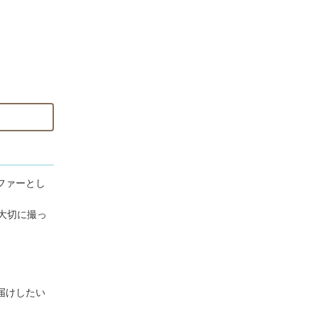
ファーとし
て撮影いた
大切に撮っ
届けしたい