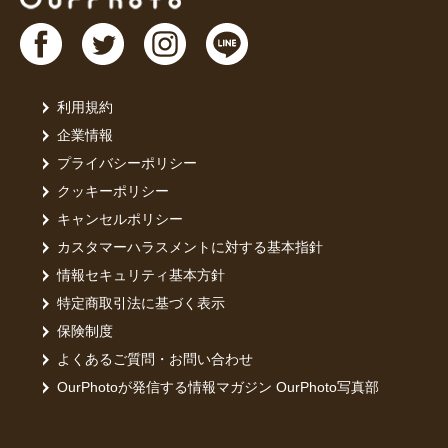
その際は、
さい。
⸻
利用規約
企業情報
🌿 撮影に
○夏季（8〜
プライバシーポリシー
○エモーシ
クッキーポリシー
○事前にイ
キャンセルポリシー
カスタマーハラスメントに対する基本指針
情報セキュリティ基本方針
特定商取引法に基づく表示
保険制度
よくあるご質問・お問い合わせ
OurPhotoが発信する情報マガジン OurPhoto写真部