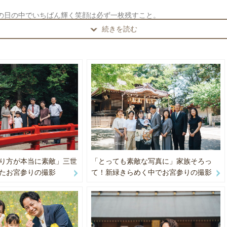
でルール変更が増えており、以前は不要だった場所でも申請が必要にな
の日の中でいちばん輝く笑顔は必ず一枚残すこと。
の記録ではなく、その日の感情ごと閉じ込めるものだからです。
続きを読む
トラブルを防ぐため、ご希望の撮影場所がある場合は、お客様ご自身で
いたします。
っての大切な記念日が、さらに特別な一日になるように。
あれば、確認方法のご案内やお手伝いも可能ですので、お気軽にご相談
添えられる存在でありたいと思っています。
・寺社への確認は、お電話で「個人の記念撮影でカメラマンが同行しま
ょうか？」と聞いていただくとスムーズです！）
由
を丁寧に捉えた、自然で美しい仕上がり
”を引き出す撮影空間づくりが得意です
ついて
写真は、基本すべてのポーズをお渡ししています。
の納品枚数は 80〜120枚 が目安です。
り方が本当に素敵」三世
「とっても素敵な写真に」家族そろっ
り・半目、ピンボケなどは除外しています。）
たお宮参りの撮影
て！新緑きらめく中でお宮参りの撮影
ご依頼については、内容により上限枚数が変わるため、まずはお気軽に