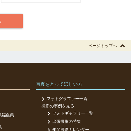
る
れます。それ
。
ページトップへ
。
写真をとってほしい方
。
フォトグラファー一覧
撮影の事例を見る
フォトギャラリー一覧
県
福島県
出張撮影の特集
で、お部屋
県
年間撮影カレンダー