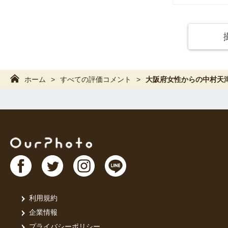
先ずは、お
ニューボー
（2週間過
でも可愛い
撮影には、
機材が多い
ホーム
すべての評価コメント
大阪府女性からの中村天
無い場合、
私の作品集
１枠でお渡
簡単なご家
２枠でお渡
ご兄弟や、
★ニューボ
★違法駐車
★準備片付
★赤ちゃん
赤ちゃんが
利用規約
★動物と一
企業情報
★赤ちゃん
プライバシーポリシー