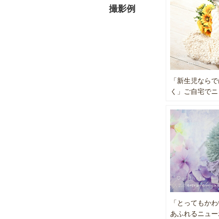
2016年
撮影例
ら持参いた
御苗場vo
れる）
☆写真だと
2017年
で、その気
2018年
今まで、七
ピアノ発表
愛用機器 Ca
「新生児ならで
ご夫婦やお
く」ご自宅でニ
お急ぎの場
撮影費は、
資格は、ド
ハーブコー
京都検定２
〜ニューボ
横浜のアー
「とってもかわ
撮影グッズ
あふれるニュー
車でに移動