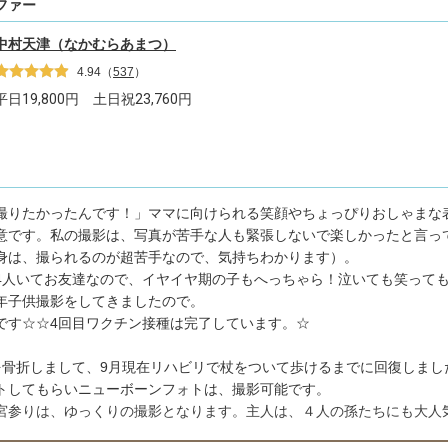
ファー
中村天津（なかむらあまつ）
4.94
（
537
）
平日
19,800
円 土日祝
23,760
円
撮りたかったんです！」ママに向けられる笑顔やちょっぴりおしゃまな
意です。私の撮影は、写真が苦手な人も緊張しないで楽しかったと言っ
身は、撮られるのが超苦手なので、気持ちわかります）。
4人いてお友達なので、イヤイヤ期の子もへっちゃら！泣いても笑って
年子供撮影をしてきましたので。
です☆☆4回目ワクチン接種は完了しています。☆
を骨折しまして、9月現在リハビリで杖をついて歩けるまでに回復しまし
トしてもらいニューボーンフォトは、撮影可能です。
宮参りは、ゆっくりの撮影となります。主人は、４人の孫たちにも大人