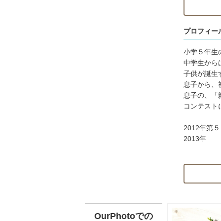
子供さんの
プロフィー
☆10歳の
富士フィル
小学５年生
子供が生ま
中学生から
２０歳で旅
子供が誕生
ないカメラ
息子から、初
そんな訳で
息子の、「
コンテスト
☆撮影を検
2012年
☆神社によ
2013年
お願いいた
「Reco
https://
☆入場料等
backUrl=/ga
す☆
2014年
☆駐車料金
2014年
2015年
Cano
OurPhotoでの
☆撮影用に