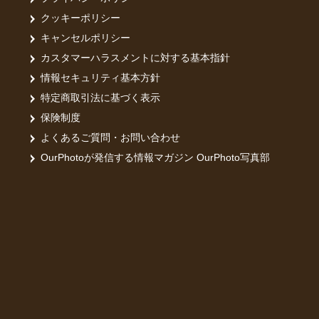
の温度管理
クッキーポリシー
赤ちゃんを
★撮影前に
キャンセルポリシー
カスタマーハラスメントに対する基本指針
ワクチンは
情報セキュリティ基本方針
洗面所で、
特定商取引法に基づく表示
皆さまと素
保険制度
よくあるご質問・お問い合わせ
OurPhotoが発信する情報マガジン OurPhoto写真部