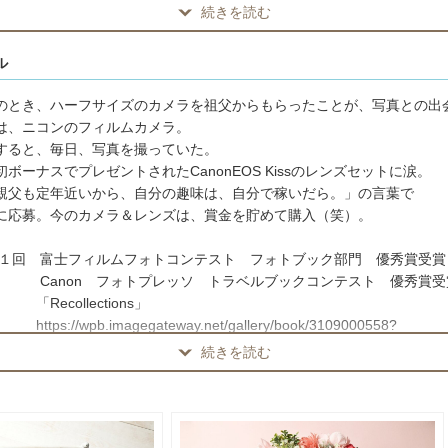
笑顔を期待できます（笑）。二人で二人三脚の撮影となります。
続きを読む
ル
時、初デートのカップルを撮影。その写真がきっかけで二人は結婚！
ムのフォトコンテストでもカップル写真で審査員奨励賞受賞。
のとき、ハーフサイズのカメラを祖父からもらったことが、写真との出
れた時は、毎日子供を撮影。
は、ニコンのフィルムカメラ。
立った猫りりぃ。彼を上手く撮りたくてシャッター切り過ぎて、まだ購
すると、毎日、写真を撮っていた。
が耐久シャッター枚数超えでCanonサービスセンターで驚愕される！
ボーナスでプレゼントされたCanonEOS Kissのレンズセットに涙。
、子供！カップル！ペット撮影が得意です☆
親父も定年近いから、自分の趣味は、自分で稼いだら。」の言葉で
に応募。今のカメラ＆レンズは、賞金を貯めて購入（笑）。
討されている方は、事前にダイレクトメールをお願いします☆
第５１回 富士フィルムフォトコンテスト フォトブック部門 優秀賞受賞
り専属カメラマンのみの場合や撮影禁止の神社もあります。事前にお問
 Canon フォトプレッソ トラベルブックコンテスト 優秀賞受
します☆
llections」
wpb.imagegateway.net/gallery/book/3109000558?
発生する場所で撮影ご希望の際はカメラマン分、施設料金等ご負担をお
llery/pickup
続きを読む
第５３回 富士フィルムフォトコンテスト フォトブック部門 審査員奨励
が発生する場合も、お支払いをお願いします☆
 京都タワー５０周年 フォトコンテスト グランプリ受賞
 愛顔の写真館愛媛 フォトコンテスト 河村学園賞受賞
nフォトプレッソ2015受賞作「窓辺のりりぃ」
赤＆ピンク＆紫＆青い番傘（子供用）、大人用は赤のみありますのでご