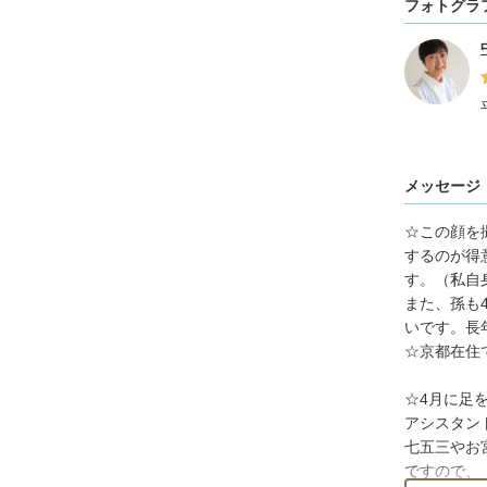
フォトグラ
メッセージ
☆この顔を
するのが得
す。（私自
また、孫も
いです。長
☆京都在住
☆4月に足
アシスタン
七五三やお
ですので、