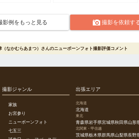
気軽にお問い合わせください。
ンフォト は、生後２週間までの限られた撮影です。
撮影例をもっと見る
撮影を依頼す
ぎても、撮影は可能ですが、赤ちゃんの状態によって撮れる写真が限ら
写真は撮れます）。
３畳のスペースが必要です。
ため、アシスタントと車でお伺いします。駐車場の準備をお願いします
津（なかむらあまつ）さんのニューボーンフォト撮影評価コメント
駐車料金のお支払いはお願いします。
から、二つ選んでの撮影となります。髪飾りは、色々と準備しています
しできるのは、30カット。撮影パターンは２パターン。赤ちゃんのみ。
族の記念写真は撮影いたします。
しできるのは、60カット。撮影パターンは４パターン。
ご両親とのカット。双子ちゃんの場合は、２枠でお願いします
撮影ジャンル
出張エリア
ーンフォト は荷物が多く搬入出の時間も含まれます。
は、ご遠慮ください。（罰金が発生した場合はお支払いお願いします）
北海道
家族
けに15分ほどかかります。
北海道
のペースで撮影しますので、ご希望に添えない場合もあります。
お宮参り
東北
入眠しない場合は、目を開けたままの写真になる場合もあります。
ニューボーンフォト
青森県
岩手県
宮城県
秋田県
山形
緒の撮影はいたしません。
北関東・甲信越
七五三
は、体温調節が上手くできません。赤ちゃんを裸にしてお包みしますの
茨城県
栃木県
群馬県
山梨県
長野