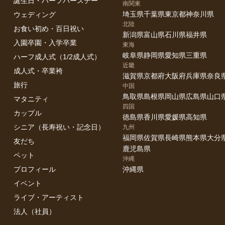
誕生日・ハーフバースデー
をお願いします。
南関東
包むブランケットもご用意ください。
埼玉県
千葉県
東京都
神奈川県
ウェディング
、赤ちゃんの授乳をたっぷりしてあげてください。
北陸
お食い初め・百日祝い
新潟県
富山県
石川県
福井県
入園卒園・入学卒業
東海
3回接種済みです。感染には配慮して過ごしています。ご自宅にお伺い
岐阜県
静岡県
愛知県
三重県
ハーフ成人式（1/2成人式）
まず手洗いをさせてください。
近畿
成人式・卒業袴
滋賀県
京都府
大阪府
兵庫県
奈良
敵な出会いがありますように！
旅行
中国
鳥取県
島根県
岡山県
広島県
山口
マタニティ
四国
カップル
徳島県
香川県
愛媛県
高知県
シニア（長寿祝い・記念日）
九州
福岡県
佐賀県
長崎県
熊本県
大分
友だち
鹿児島県
ペット
沖縄
プロフィール
沖縄県
イベント
ライブ・アーティスト
法人（社員）