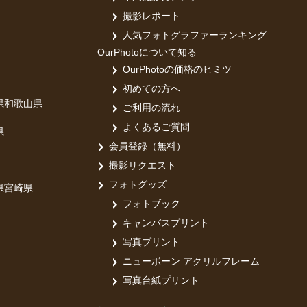
撮影レポート
人気フォトグラファーランキング
OurPhotoについて知る
しましたら、
OurPhotoの価格のヒミツ
初めての方へ
県
和歌山県
ご利用の流れ
よくあるご質問
県
会員登録（無料）
撮影リクエスト
フォトグッズ
県
宮崎県
フォトブック
キャンバスプリント
写真プリント
ニューボーン アクリルフレーム
写真台紙プリント