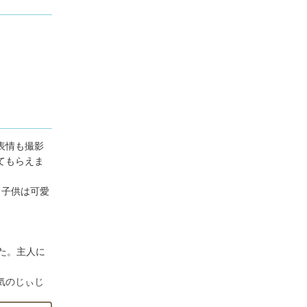
表情も撮影
てもらえま
も子供は可愛
た。主人に
気のじぃじ