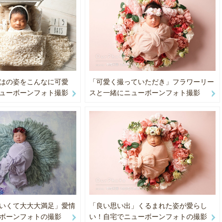
 第７回WJVF大会フォトコンテスト「人と動物の絆部門」ペピイ
します。お問い合わせ下さい☆
l.19 関西 ヤマダイ食品賞受賞(作品がポスターとして世界
緊張してしまい普段の自分が撮れない方。大丈夫です。私が超写るのが
 京都駅ビル２０周年フォトコンテスト 京都府知事賞受賞
持ちすごくよ〜く分かります。ご一緒に楽しく撮影しましょう☆
 愛顔の写真館愛媛 フォトコンテスト 優秀賞受賞
五三、お宮参り、結婚式前撮り、エステのHP用、ニューボーンフォト、
会、プロフィール写真、結婚式、成人式前撮り、マタニティフォト、
nonR5 CanonR6
はの姿をこんなに可愛
「可愛く撮っていただき」フラワーリー
友達での旅行記念写真等、撮影させていただきました。
ューボーンフォト撮影
スと一緒にニューボーンフォト撮影
合は、即日納品も可能です。ご相談ください。
交通費込みです。公共機関の利用でお伺いしています
ライフラワーアレンジメント講師資格。ポプリの講師資格。
ディネーター。
級。
ーンフォトについて〜
トニューボーンフォト の先駆けの先生に師事。
いくて大大大満足」愛情
「良い思い出」くるまれた姿が愛らし
も、私が子供や孫を撮りたいものを、海外から取り寄せました。
ボーンフォトの撮影
い！自宅でニューボーンフォトの撮影
となりますので、スケジュールが空いていても行けない日にちがありま