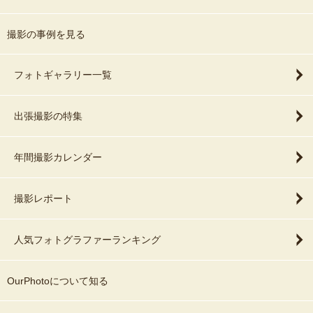
●双子さんプラン●
2枠約２時間でのご予約
撮影の事例を見る
(税込平日44,000円、土日祝52,800円)
・おくるみでの撮影です（お着替えなし）
・背景2セット（かご、布背景）小物や帽子、ヘッドアクセなどで数
フォトギャラリー一覧
パターンのバリエーションを付けて撮影致します。
・赤ちゃんのみご家族撮影不可。
出張撮影の特集
ニューボーンフォト用レタッチ済みデータを約60～70枚の納品で
す。
年間撮影カレンダー
●双子さんスタンダードプラン●
3枠約3時間でのご予約
(税込平日66,000円、土日祝79,200円)
撮影レポート
・おくるみ、ロンパース、ワンピースの中から2種類のお着替えあり
・背景2セット（かご、布背景）小物や帽子、ヘッドアクセなどで数
人気フォトグラファーランキング
パターンのバリエーションを付けて撮影致します。
・ご家族撮影、兄弟姉妹撮影も撮影可能。
ニューボーンフォト用レタッチ済みデータを約90～100枚の納品で
OurPhotoについて知る
す。