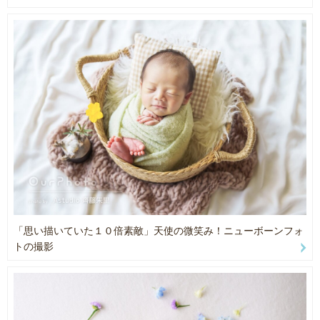
●ご希望撮影日（生後2週間以内がオススメですが過ぎていても大丈
夫です。双子さんは要相談となります。）
●撮影場所エリアの市町村区まで
●ご希望プラン枠数
●スタンダードプラン以上の方はご家族撮影、兄弟姉妹撮影（ご年齢
も）の有無
・・・・・・・・・・・・・・・・・・・・・・・
●国内外のフォトグラファーや助産師さんによるレッスンを受けてお
り、日々学んでおります。
赤ちゃんについての知識も勉強しておりますので、安心してお任せ
「思い描いていた１０倍素敵」天使の微笑み！ニューボーンフォ
くださいませ^_^
トの撮影
●赤ちゃんの入眠時に撮影いたします。
安全なポージングの為に、赤ちゃんにぐっすり眠っていただきたい
為、フォトグラファー到着後に授乳をお願いしております。
途中でもミルクのご用意をお願いすることがあります。