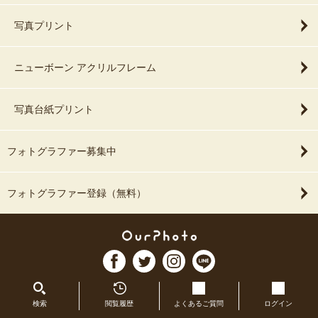
※双子さんの場合はお時間的に1枠では承っておりません。
写真プリント
その他お気軽にご相談くださいませ(^ ^)
ここまでお読みいただきありがとうございます。
ニューボーン アクリルフレーム
ニューボーンフォトトップまでお戻りいただき、必要項目をまずは
【チャットする】からご連絡くださいませ。
写真台紙プリント
【お宮参りについて】
フォトグラファー募集中
●お宮参りをご希望の方は↓
・撮影場所（決定後にご連絡ください）
フォトグラファー登録（無料）
・撮影ご希望日時（6〜8月、12〜2月は受付不可です）
・ごきょうだいがいる場合のご年齢
以上をコピペ後、まずは【チャットする】ボタンからお問い合わせ
くださいませ。
検索
閲覧履歴
よくあるご質問
ログイン
●神社様で行う撮影の場合は、