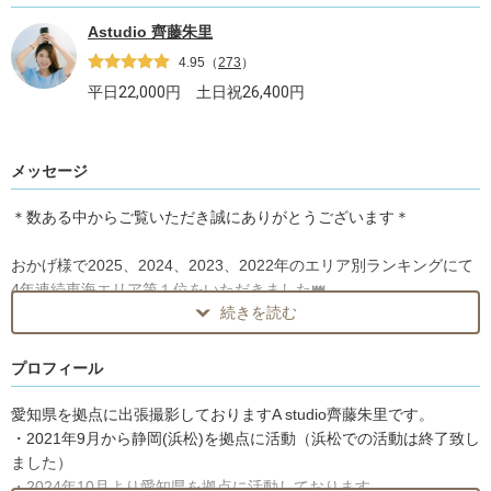
Astudio 齊藤朱里
4.95
（
273
）
平日
22,000
円 土日祝
26,400
円
メッセージ
＊数ある中からご覧いただき誠にありがとうございます＊
おかげ様で2025、2024、2023、2022年のエリア別ランキングにて
4年連続東海エリア第１位をいただきました👑
続きを読む
ありがとうございます！
プロフィール
【ご予約前に必ず撮影場所とスケジュールのご相談を「チャットす
る」ボタンからご連絡くださいませ】
愛知県を拠点に出張撮影しておりますA studio齊藤朱里です。
・2021年9月から静岡(浜松)を拠点に活動（浜松での活動は終了致し
スケジュールが空いていても、前後の移動スケジュールにより撮影
ました）
場所に伺えない場合があります。
・2024年10月より愛知県を拠点に活動しております。