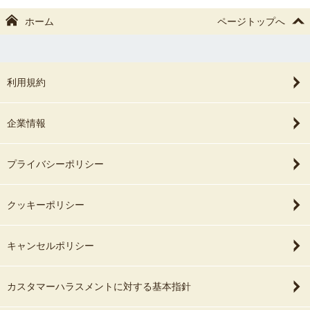
（かご、布、おくるみ、あみぐるみ、くまさんうさぎさんなどの帽
ホーム
ページトップへ
子、ボンネット、ヘアバンド、造花等）
お客様でご用意いただいたお衣装や小物などももちろん取り入れさ
せていただきます。
その場合もお衣装はセット内の着数のみ。
利用規約
●ペットさんのいるご家庭へ
撮影小物を持ち込みますので、大変恐縮ですが撮影時は他のお部屋
企業情報
でお待ちいただくか、同じお部屋の場合は撮影エリアに入って来ら
れないようゲージに入っていただいたり、抱っこしていただくなど
お願いしております🙇‍♀️
プライバシーポリシー
クッキーポリシー
＊プラン＊
●ミニプラン●
１枠50分でのご予約
キャンセルポリシー
(税込平日22,000円、土日祝26,400円)
・おくるみ撮影1セットとなります。
・赤ちゃんのみご家族撮影不可。
カスタマーハラスメントに対する基本指針
・小物や帽子、ヘッドアクセなどで数パターンバリエーションを付