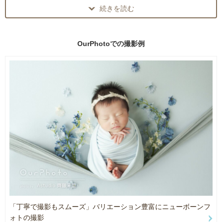
出張エリア外は2枠分（金額は2倍となります）からのご予約で承り
続きを読む
ます。
出張エリア市町村は下に記載してございますのでご確認くださいま
ニューボーンフォトをメインにお宮参り、家族写真、プロフィー
せ🌿
ル、インタビュー同行、店舗撮影ロケーションウェディングフォト
OurPhotoでの
撮影例
ニューボーンフォト以外の撮影をご希望の方は【お宮参りについ
等の撮影を行っております。
て】より下へ記載してございます。
七五三はリピーター様のみ受け付けております。
お客様のイメージに沿って、会話しながら作り上げていくスタイル
↓スクロールでお進みくださいませ。
です。
自然な表情からポージング指示まで温かみのある写真に残します！
【ニューボーンフォトについて】
どうぞよろしくお願い致します。
詳細内容を最後までお読みになり、内容にご了承いただけましたら
ご予約前に下記項目を「チャットする」ボタンからご連絡ください
ませ↓↓↓
・・・・以下コピペお願い致します・・・・
●ご出産日（予定日）
●ご出産後の方は赤ちゃんの体重
「丁寧で撮影もスムーズ」バリエーション豊富にニューボーンフ
●赤ちゃんの性別
ォトの撮影