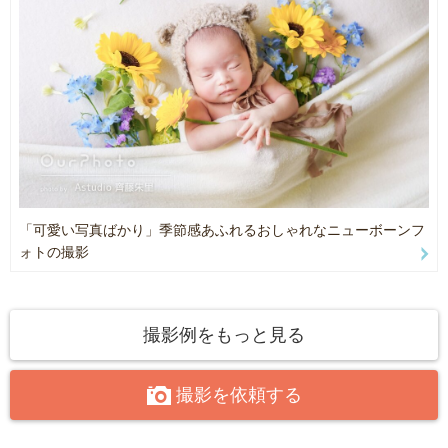
●自然光を使用する撮影となる為、撮影場所は窓のあるお部屋でスペ
ース（できれば3m×3m）の確保、フォトグラファー用の駐車場の確
保をお願い致します。
●ニューボーン撮影グッズや機材等の大荷物を何回か搬入搬出する
為、近隣のコインパーキングの場合は恐れ入りますがお客様のお車
と入れ替えておいていただくようお願い致します。
駐車場が敷地内ではなく離れている場合（月極契約、コインパーキ
「可愛い写真ばかり」季節感あふれるおしゃれなニューボーンフ
ング等）、撮影前後に建物前での搬入搬出が出来ない立地はお伺い
ォトの撮影
する事ができません。
周辺施設やお客様の敷地ではない道路上、空き地などへの駐車は固
くお断り致します🙇‍♀️
撮影例をもっと見る
●荷物の搬入が困難な為、3階以上にお住まいの方でエレベーターの
撮影を依頼する
ない建物はお伺いする事ができません。
●ニューボーンフォトのグッズは全てこちらでお持ち致します。