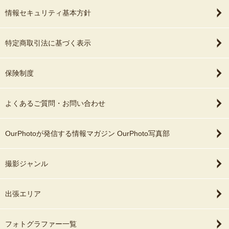
けて撮影致します。
情報セキュリティ基本方針
ニューボーンフォト用レタッチ済みデータを約30枚の納品です。
●スタンダードプラン●1番人気♪
特定商取引法に基づく表示
2枠約２時間でのご予約
(税込平日44,000円、土日祝52,800円)
・おくるみやお衣装での撮影3セットとなります。
保険制度
・１セットずつご家族撮影、兄弟姉妹撮影へ交換可能。
ニューボーンフォト用レタッチ済みデータを約60～70枚の納品で
す。
よくあるご質問・お問い合わせ
●プレミアムプラン●
OurPhotoが発信する情報マガジン OurPhoto写真部
3枠約3時間でのご予約
(税込平日66,000円、土日祝79,200円)
・おくるみやお衣装での撮影5セットとなります。
撮影ジャンル
・１セットずつご家族撮影、兄弟姉妹撮影へ交換可能。
・裸のポーズも撮影可能
・生花の撮影可能（お花のリクエスト不可、カラー希望可能）
出張エリア
ニューボーンフォト用レタッチ済みデータを約90〜100枚の納品で
す。
フォトグラファー一覧