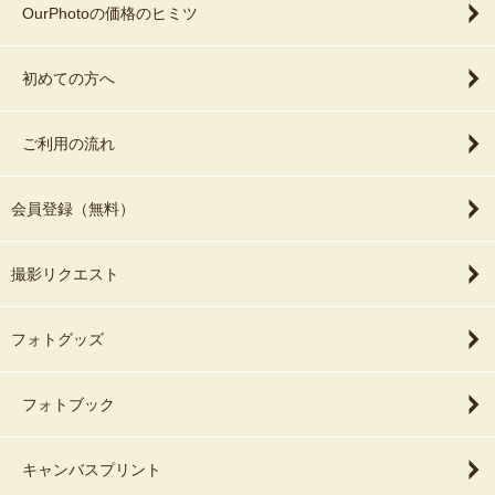
●ナチュラルニューボーンフォトプラン●
OurPhotoの価格のヒミツ
おくるみに巻いたり、小物を使用してポージングしないナチュラル
な姿での撮影です。
初めての方へ
いつものお洋服で、ご自宅での自然な雰囲気を残したい方。
ご家族との思い出に、産まれたての可愛さを撮影致します。
撮影シーン例：授乳、ミルク、おむつ替え、沐浴、ご家族との生活
ご利用の流れ
シーン、全力泣き顔、など
通常のレタッチ済みデータ60〜70枚程度の納品です。
会員登録（無料）
●頬杖ポーズは出来ません。
撮影リクエスト
●プレミアムプラン以外で生花の撮影をご希望の方は、生花代もしく
はお客様にてご準備お願い致します。
●裸のポージングは3枠から受け付けます。（双子さんは受け付けて
フォトグッズ
おりません🙇‍♀️）
●エリア外へは2枠のスタンダードプランから受け付けております
が、遠方長距離の場合は３枠からのエリアもございますので先にお
フォトブック
問い合わせくださいませ。
キャンバスプリント
●2枠＝金額は2倍です。3枠＝3倍です。