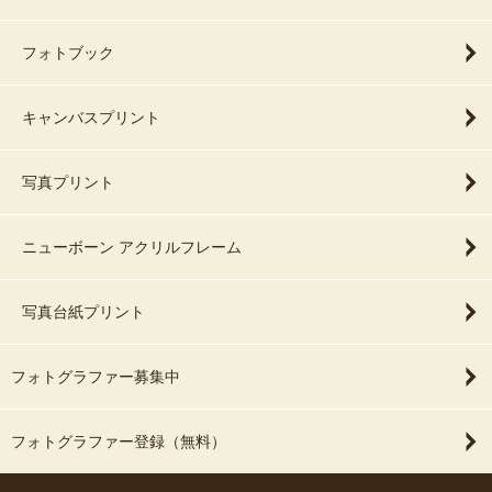
別所沼公園
フォトブック
－－日本庭園－－
【東京】
キャンバスプリント
ホテルニューオータニ東京 / ホテル椿山荘東京 / ウェスティンホテ
ル東京 / 肥後細川庭園 / 目白庭園
写真プリント
【千葉】
稲毛海浜公園 海星庵 / 戸定邸(松戸市)
ニューボーン アクリルフレーム
－－ホテル－－
【東京】
写真台紙プリント
ホテルニューオータニ東京 / 東京ステーションホテル / ザ・プリン
ス パークタワー東京 / ANAインターコンチネンタルホテル東京 / ホ
テル椿山荘東京 / ロイヤルパークホテル(中央区日本橋) / ウェスティ
フォトグラファー募集中
ンホテル東京 / パレスホテル東京 / 京王プラザホテル
【千葉】
フォトグラファー登録（無料）
浦安ブライトンホテル / オリエンタルホテル東京ベイ