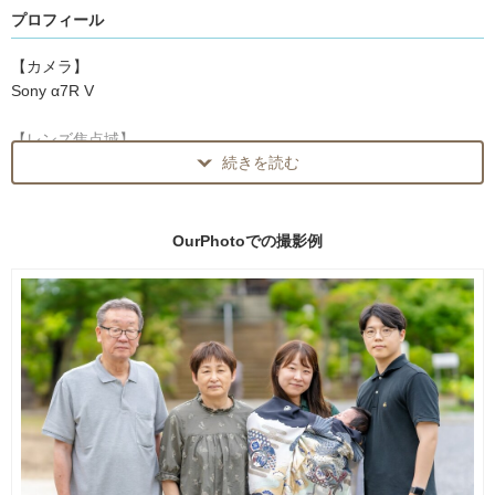
プロフィール
「子どもにも優しく声をかけてくださり、自然な表情が撮れまし
た」
【カメラ】
Sony α7R V
「納品が早く、枚数もたくさんで嬉しかったです」
【レンズ焦点域】
そのほかのお声はこちら
続きを読む
単焦点レンズ：20mm ～ 90mm
https://our-photo.co/photographers/Dolphin/rating?sort=new
ズームレンズ：14mm ～ 600mm
────────────
使用機材についてご質問があれば
OurPhotoでの
撮影例
お気軽にお問い合わせください。
■ 撮影で心がけていること
【撮影前に現地を下見します】
待ち合わせ前に撮影場所へ入り、光の向き・混雑を避けられる場
所・季節の見どころを確認します。当日は迷わず進められ、待ち時
間を減らせます。
【早く、たくさんお渡しします】
1枠（60分）で70〜140枚程度をご納品し、良い写真はすべてお渡し