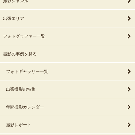
撮影ジャンル
(品川区) / 代々木八幡宮
【千葉】
出張エリア
葛飾八幡宮(市川市) / 櫻木神社(野田市) / 船橋大神宮 / 柏神社 / 廣幡
八幡宮(柏市) / 松戸神社 / 菊田神社 / 道野辺八幡宮 / 豊受神社(浦安
フォトグラファー一覧
市) / 検見川神社 / 白幡天神社(市川市) / 丹生神社(習志野市) / 宗像神
社(印西市船尾) / 二宮神社(船橋市) / 柏諏訪神社
撮影の事例を見る
【神奈川】
伊勢山皇大神宮 / 溝口神社 / 稲毛神社(川崎市)
フォトギャラリー一覧
【埼玉】
草加神社(草加市) / 北越谷香取神宮
出張撮影の特集
－－お寺－－
【東京】
年間撮影カレンダー
増上寺 / 浅草寺 / 築地本願寺 / 等々力不動尊 / 西新井大師 總持寺 / 法
清寺 / 宗雲院
撮影レポート
【埼玉】