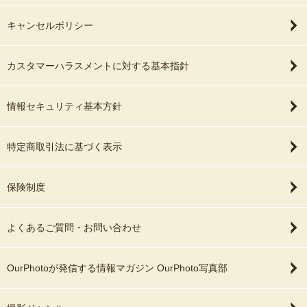
・入場料が必要な施設では、フォトグラファー分の入場料もご負担
をお願いしています。
キャンセルポリシー
・撮影許可が必要な場所は、事前に申請をお願いしています。
カスタマーハラスメントに対する基本指針
・予約可能枠でも、前後の移動状況により対応できない場合があり
ます。
情報セキュリティ基本方針
────────────
特定商取引法に基づく表示
■ 撮影経験のある主な場所
－－神社－－
保険制度
【東京】
赤坂日枝神社 / 神田明神 / 靖国神社 / 水天宮 / 浅草神社 / 牛嶋神社 /
富岡八幡宮 / 世田谷八幡宮 / 阿佐ヶ谷神明宮 / 六郷神社 / 石神井氷川
よくあるご質問・お問い合わせ
神社(練馬区) / 祖師ヶ谷鬼子母神 / 波除神社(中央区) / 氷川町氷川神
社(板橋区) / 居木神社(品川区) / 碑文谷八幡宮(目黒区) / 篠崎浅間神
OurPhotoが発信する情報マガジン OurPhoto写真部
社(江戸川区) / 三谷八幡神社(品川区) / 城山熊野神社(板橋区) / 王子
神社 / 花畑大鷲神社(足立区) / 井草八幡宮(杉並区) / 亀戸天神 / 桜神
宮(世田谷区) / 大國霊神社 / 下神明天祖神社(品川区) / 戸越八幡神社