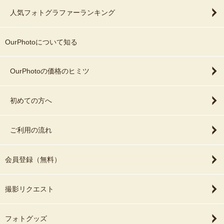
浦和不動尊 大善院
人気フォトグラファーランキング
－－公園－－
【東京】
OurPhotoについて知る
日比谷公園 / 代々木公園 / 葛西臨海公園 / 江戸川公園 / 石川島公園 /
汐入公園 / 隅田公園 / 教育の森公園 / 戸越公園(品川) / 東綾瀬公園 /
辰巳の森海浜公園 / 練馬城址公園 / 芝公園 / 大島小松川公園 / 二子玉
OurPhotoの価格のヒミツ
川公園 / 西東京いこいの森公園 / 戸山公園 / 砧公園 / 昭和記念公園 /
猿江恩賜公園 / おとめ山公園 / 水元公園 / 荒川自然公園 / 井の頭恩賜
初めての方へ
公園 / 佃公園
【千葉】
ご利用の流れ
21世紀の森と広場(松戸市) / アンデルセン公園(船橋市) / 柏の葉公園
/ 里見公園 / 稲毛海浜公園 / さくら堤公園(市川市) / 浦安市総合公園 /
あけぼの山農業公園 / 穴川中央公園 / 青葉の森公園 / 行田公園 / 北総
会員登録（無料）
花の丘公園 / 弁天ふれあいの森公園 / 幸町公園(千葉市)
撮影リクエスト
【神奈川】
横浜臨港パーク / 港の見える丘公園 / 山下公園 / 王禅寺ふるさと公園
フォトグッズ
【埼玉】