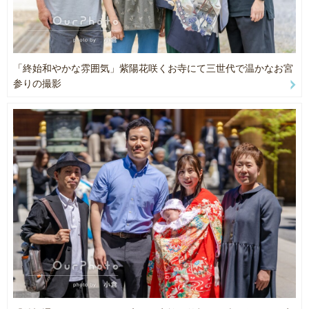
します。納期は通常翌日〜5日以内です（繁忙期の10〜12月・3〜4
月は最大2週間程度）。
【お子さまの自然な表情を引き出します】
お子さまのお名前を覚えていきますので、声をかけながら人見知り
「終始和やかな雰囲気」紫陽花咲くお寺にて三世代で温かなお宮
のお子さまでも緊張をほぐして撮影します。シャボン玉・和傘・ミ
参りの撮影
ニ黒板などの小道具も無料でご用意します。
【天候や混雑にも対応します】
雨天・強風・猛暑や、混み合う神社での撮影経験も豊富です。急な
日程変更や時間調整にも柔軟に対応します。
────────────
■ 撮影の詳細
【納品について】
・1枠（60分）で70〜140枚程度をご納品します（撮影内容により前
後します）。
・良い写真はすべてお渡しします。