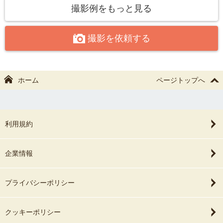
◯ニューボーンフォト
撮影例をもっと見る
チャンキーニットかご、レース布、ダミーフラワー
撮影を依頼する
◯成人式・卒業式
大人用和傘（半透明 赤・白）
◯全テーマ共通
ホーム
ページトップへ
シャボン玉、三角ガーランド、ミニ黒板
【対応エリア】
下記から45分以内で移動可能な場所であれば、1枠（60分）からお
利用規約
引き受けします。
・JR東京駅／東京メトロ大手町駅
企業情報
・JR西船橋駅
※その他の場所も内容次第で対応可能です。チャットでご相談くだ
プライバシーポリシー
さい。
クッキーポリシー
【ご予約前の注意点】