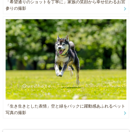
「希望通りのショットを丁寧に」家族の笑顔から幸せ伝わるお宮
参りの撮影
・通常は翌日〜5日以内に納品します。繁忙期（10〜12月・3〜4
月）は最大2週間程度いただきます。
・明るめのレタッチを基本に、ご要望に応じて調整します。
【無料の貸し出しアイテム】
利用をご希望の場合は「ご予約前に」チャットでご相談ください。
破損・欠品・クリーニング等でご用意できない場合があります。
◯お宮参り
産着/掛け着（黒・赤）、フード、スタイ、お守りポーチ
◯七五三
和傘（赤・ピンク・青・紫・市松黒）、千歳飴袋、扇子、模造刀、
「祝 七五三」ガーランド、紙風船
「生き生きとした表情」空と緑をバックに躍動感あふれるペット
写真の撮影
◯バースデー
「Happy Birthday」ガーランド、ダミーフラワー