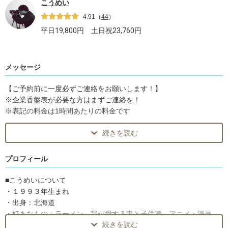
こうめい
4.91
（
44
）
平日
19,800
円 土日祝
23,760
円
メッセージ
【ご予約前に一度必ずご連絡をお願いします！】
※企業香盤表が必要な方はまずご連絡を！
※表記の料金は1時間あたりの料金です
続きを読む
数あるカメラマンの中から
プロフィールをご閲覧いただきありがとうございます！
プロフィール
高知県の田舎で暮らす
２人の息子と１人の娘をもつパパグラフィーの こうめいです。
■こうめいについて
撮影は「誰よりも楽しくいること」をモットーにご要望に沿いご提
・１９９３年生まれ
案させていただき
・出身：北海道
当日は楽しくお話しながら、その日が最高の思い出に残る現場づく
・好きなもの：ラーメン、我が愛する妻と子供達、アニメ・漫画、
りを目指しています。
続きを読む
アウトドア全般