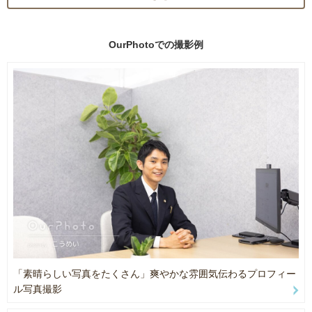
僕自身、息子たちを撮影していることから
高校を卒業後は陸上自衛隊で５年間勤務し退職後は自転車等で日本
その経験を活かし、お子様のいるファミリーをはじめカップルやフ
を一周する。
OurPhotoでの
撮影例
レンズと幅広く撮影してきました。
学生時代からカメラに興味を持ち先輩から学び
また、ドローン撮影から水中撮影など多岐に撮影できます。
旅の中で出会った人や自然を撮影することで
より多くの撮影技術や対応能力を学びました。
その人の一生の思い出に残る大切な時だからこそ
真剣に楽しく取り組ませていただきたいです。
現在は高知県の田舎で2人の息子と娘1人、妻の５人暮らしをしなが
「当日はどうしたらいいか・・・」
ら
「撮影にはどんな準備をしたら・・・」などなど
商業・広告写真をはじめ、HP改修撮影、カップル、キッズ、ポート
ぜひ一度、お気軽にご相談ください。
レート
全力でサポートします！
個人、事業者様から企業、行政と幅広く撮影しています。
【撮影可能エリア】
高知県 愛媛県 徳島県 香川県 岡山県
※交通費など高知県以外のお客様へは１枠以上を抑えていただきま
す。
「素晴らしい写真をたくさん」爽やかな雰囲気伝わるプロフィー
【対応ジャンル】
ル写真撮影
キッズ、マタニティ、ファミリー、前撮り、お宮参り、カップル、