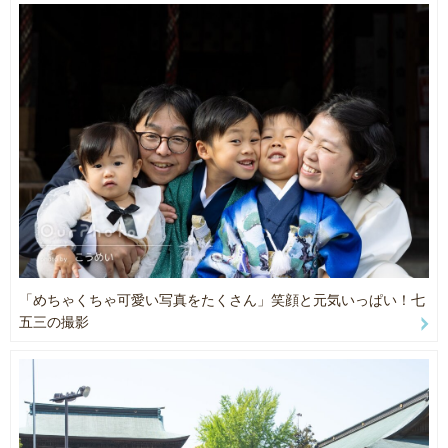
ポートレート、プロフィール写真
スナップ、イベント撮影、サロン撮影、企業撮影、ドローン撮影
【納品枚数】
基本納品枚数は１枠＝30枚からとさせていただきます
※ご予約いただいた枠数によって異なります一度ご確認ください
【納期】
約7〜10日程度
※お急ぎの方はご相談ください
【撮影許可について】
野外での撮影（公園や寺社仏閣、その他商業施設）は許可が必要な
場合があります。
「めちゃくちゃ可愛い写真をたくさん」笑顔と元気いっぱい！七
お客様の方でご確認・撮影申請をお願いしておりますのでご了承く
五三の撮影
ださい。
※ご相談内容によりこちらで行うこともできます
【その他】
our photoでは紹介しきれない写真は以下のインスタグラムからご確
認できます