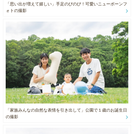
赤ちゃんお１人のお写真はもちろん、パーツカットからご家族写真
・フェルトでできているお星さまと月の飾り(月１個、星大３個、小
「思い出が増えて嬉しい」手足のびのび！可愛いニューボーンフ
まで
３個)
ォトの撮影
バリエーション豊かに撮影いたします。
・毛糸のお花(黄チューリップ、白の花束)
・造花多数
⚪︎撮影グッズ・小物はすべて【無料】でお持ちします！
・木製アルファベット
カゴ、おくるみ、ぬいぐるみなど、
・木製ブロック型カレンダー
たくさんの種類をご用意しています。
・木製レターバナー
手ぶらで安心して当日をお迎えください😌
・小さい時計
・ニューボーンフォト ビーンバック
・・・・・・・・・・・・・・・・・・
※その他撮影に使用する布やラグ(白、茶色、ピンク、水色、黄色、
紺)ご準備あります。
【ウエディング前撮り】
お2人らしさが残せるよう、
その他撮影用
ご希望・ご意見をしっかりご確認させてもらいながら、
・木製和風レターバナー
撮影いたします！
・キッズ用和傘３本
・模造刀１本
撮影場所、残されたいお写真等々、
・和傘５本
「家族みんなの自然な表情を引き出して」公園で１歳のお誕生日
たくさんご意見お聞かせください(^o^)／
・毛氈
の撮影
・・・・・・・・・・・・・・・・・・
【撮影機材】