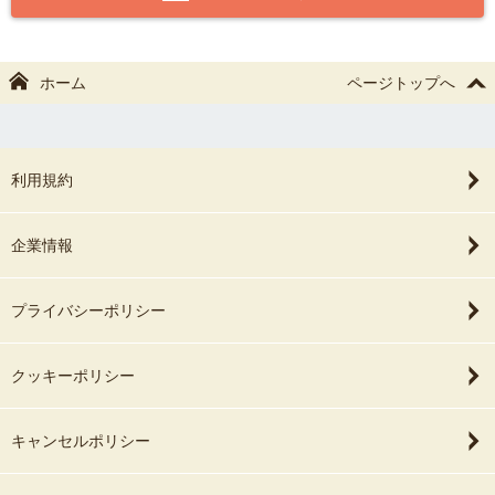
皆さまとお会いできるのを、心から楽しみにしています＼(^o^)／
※愛媛県南予と、県外での撮影ご希望の場合も、
ホーム
ページトップへ
万全の準備でお伺いするため「2枠（100分）〜」
にて承っております🙇‍♀️
利用規約
企業情報
プライバシーポリシー
クッキーポリシー
キャンセルポリシー