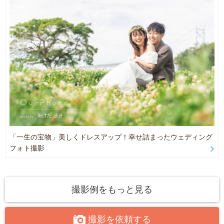
・カメラ
🌻 夏のその他の人気撮影ジャンル 🌻
・Sony α7 Ⅳ
・Sony α7 Ⅲ
⚪︎夏の「お宮参り・100日祝い・お食い初め・七五三」
・Nikon D810
午前中の比較的涼しい時間帯で撮影をしたり、
・レンズ
ご自宅での撮影も大歓迎です！
・TAMRON 28-75 F/2.8
お外からの光と室内のリラックスした雰囲気で、
・NIKKOR 24-70mm 1:2.8G
穏やかにまたアットホームに撮影いたします。
・NIKKOR 70-300mm 1:4.5-5.6G
・ライティング機材
⚪︎お盆の時期はご親戚が皆さんで集まれる大切な時期です！
・NissinDIGITAL Di700 ２つ
久しぶりに集まれる皆さんの笑顔や、お孫さんを囲む温かい瞬間を
・NikonSPEEDLIGHT SB-700 ２つ
プロの出張撮影で残します。
・卓上LEDライト２台
・ソフトボックス70×50 ２台
「一生の宝物」美しくドレスアップ！幸せ詰まったウェディング
・・・・・・・・・・・・・・・・・・
フォト撮影
⚪︎安心のサポート
・お子様の体調不良や、夏の急な悪天候による延期は、
もちろん無料でご対応いたします。
撮影例をもっと見る
・全てのお写真は、1枚ずつ丁寧に明るさや色味を整えて、
一番きれいな状態でお届けします。
撮影を依頼する