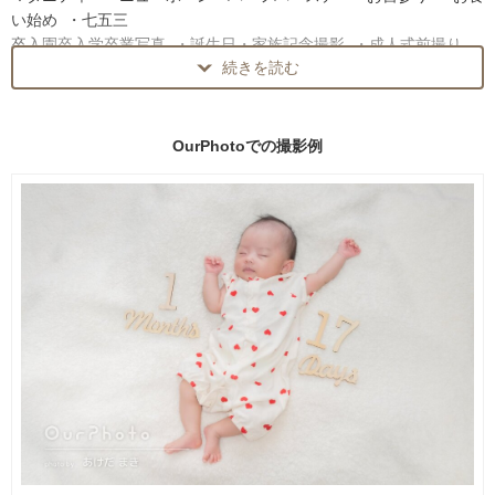
きました！
い始め ・七五三
これからも、たくさんのお客さまへ、
卒入園卒入学卒業写真 ・誕生日・家族記念撮影 ・成人式前撮り
数年後、数十年後に見返して幸せを感じられる、
続きを読む
カップル ・ウェディング ・プロフィール・イベント
一生の宝物になる一枚を心を込めてお届けします。
【法人様】
・・・・・・・・・・・・・・・・・・
仕事風景・商品撮影 ・ホームページ用撮影 ・プロフィール撮影
OurPhotoでの
撮影例
・食品撮影・建造物撮影・イベント撮影
【ニューボーンフォト】
わたし自身も3人のこどもを育ててきたお母さんです。
【貸出可能グッズ】
産後すぐのママと赤ちゃんが、
ニューボーンフォト用
ご自宅でリラックスできるような撮影を大切にしています。
・くまさん耳帽子(クリーム色)+ぬいぐるみ
ご自宅とは思えないようなお写真を残せるよう、
・ヘアアクセ7種
誠心誠意、撮影いたします。
・クラウン
・羽＋セットのヘアアクセ
⚪︎おくるみでくるむニューボーンフォトは2枠でのお願いをしていま
・バスケット2種
す。
・おくるみ７枚(白メッシュ、ピンクメッシュ、ピンク、水色、くす
赤ちゃんのペース大切に、安全に、丁寧に撮影いたします。
んだ薄茶色、茶色、グレー)
”思い出作りそのものを楽しむ時間”として
・ぬいぐるみ(🐻7種、🐰2種、🐹5種、🐘🦜🦒それぞれ1種)
ゆとりを持って一組一組のご家族に寄り添わせていただきます。
・コウノトリ役のガチョウ🪿
納品枚数は２枠分60枚以上となりますので、
・フェルトでできている白い雲の飾り(大２個、小３個)