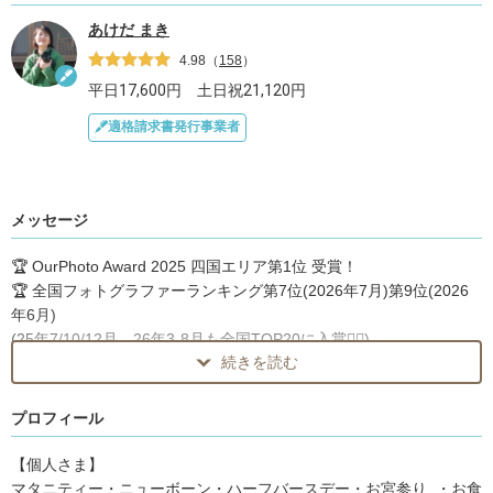
あけだ まき
4.98
（
158
）
平日
17,600
円 土日祝
21,120
円
適格請求書発行事業者
メッセージ
🏆 OurPhoto Award 2025 四国エリア第1位 受賞！
🏆 全国フォトグラファーランキング第7位(2026年7月)第9位(2026
年6月)
(25年7/10/12月、26年3-8月も全国TOP20に入賞🙇‍♀️)
続きを読む
たくさんのカメラマンさんの中から、目にとめていただきありがと
うございます！
プロフィール
愛媛県を中心に活動しております、あけだ まきです❁
【個人さま】
おかげさまで全国7位、四国1位という素敵なご縁をたくさんいただ
マタニティー・ニューボーン・ハーフバースデー・お宮参り ・お食