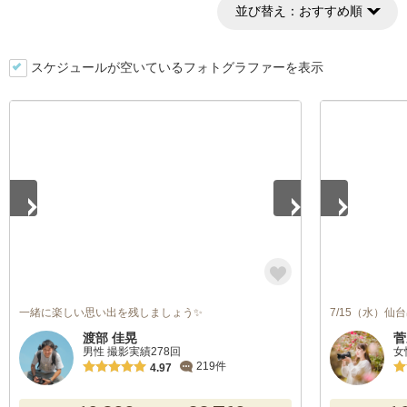
並び替え：
おすすめ順
スケジュールが空いているフォトグラファーを表示
1
/
5
1
/
5
一緒に楽しい思い出を残しましょう✨
7/15（水）
渡部 佳晃
菅
男性 撮影実績278回
女
219件
4.97