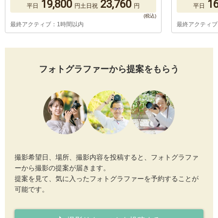
19,800
23,760
16
平日
円
土日祝
円
平日
最終アクティブ：1時間以内
最終アクティブ
フォトグラファーから提案をもらう
撮影希望日、場所、撮影内容を投稿すると、フォトグラファ
ーから撮影の提案が届きます。
提案を見て、気に入ったフォトグラファーを予約することが
可能です。