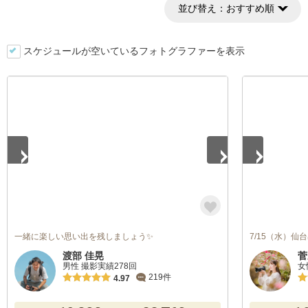
並び替え：
おすすめ順
スケジュールが空いているフォトグラファーを表示
1
/
5
1
/
5
一緒に楽しい思い出を残しましょう✨
7/15（水）
渡部 佳晃
菅
男性 撮影実績278回
女
219件
4.97