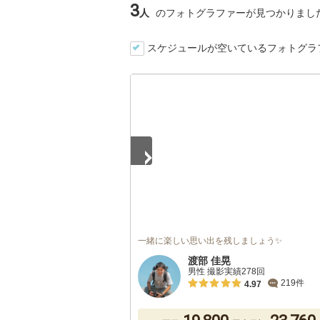
3
人
のフォトグラファーが見つかりまし
スケジュールが空いているフォトグラ
1
/
2
一緒に楽しい思い出を残しましょう✨
渡部 佳晃
男性 撮影実績278回
219件
4.97