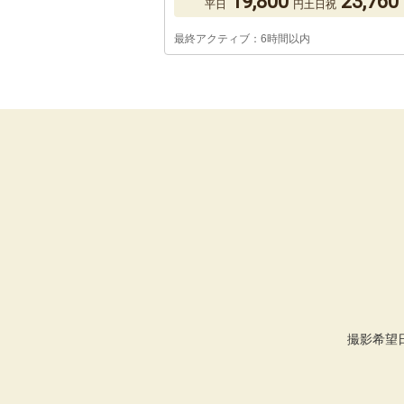
19,800
23,760
平日
円
土日祝
最終アクティブ：6時間以内
撮影希望