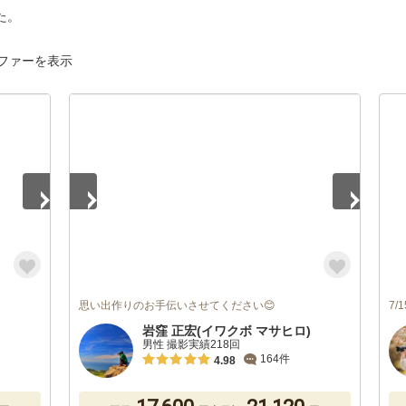
た。
ファーを表示
1
/
5
思い出作りのお手伝いさせてください😊
7
岩窪 正宏(イワクボ マサヒロ)
男性 撮影実績218回
164件
4.98