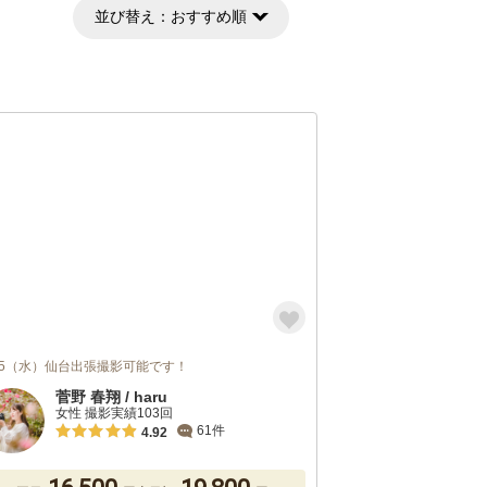
並び替え：
おすすめ順
/15（水）仙台出張撮影可能です！
菅野 春翔 / haru
女性 撮影実績103回
61件
4.92