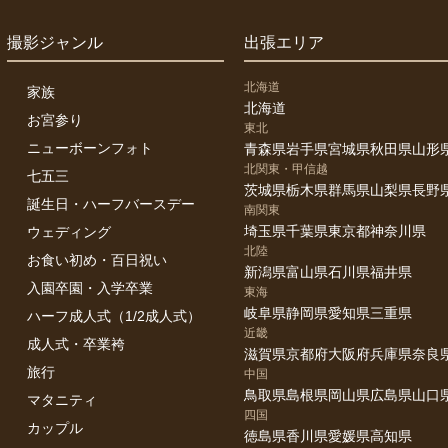
撮影ジャンル
出張エリア
北海道
家族
北海道
お宮参り
東北
ニューボーンフォト
青森県
岩手県
宮城県
秋田県
山形
北関東・甲信越
七五三
茨城県
栃木県
群馬県
山梨県
長野
誕生日・ハーフバースデー
南関東
埼玉県
千葉県
東京都
神奈川県
ウェディング
北陸
お食い初め・百日祝い
新潟県
富山県
石川県
福井県
入園卒園・入学卒業
東海
岐阜県
静岡県
愛知県
三重県
ハーフ成人式（1/2成人式）
近畿
成人式・卒業袴
滋賀県
京都府
大阪府
兵庫県
奈良
旅行
中国
鳥取県
島根県
岡山県
広島県
山口
マタニティ
四国
カップル
徳島県
香川県
愛媛県
高知県