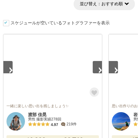
並び替え：
おすすめ順
スケジュールが空いているフォトグラファーを表示
1
/
2
1
/
5
一緒に楽しい思い出を残しましょう✨
思い出作りのお
渡部 佳晃
岩
男性 撮影実績278回
男
219件
4.97