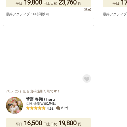
19,800
23,760
17
平日
円
土日祝
円
平日
最終アクティブ：6時間以内
最終アクティブ
7/15（水）仙台出張撮影可能です！
菅野 春翔 / haru
女性 撮影実績104回
61件
4.92
16,500
19,800
平日
円
土日祝
円