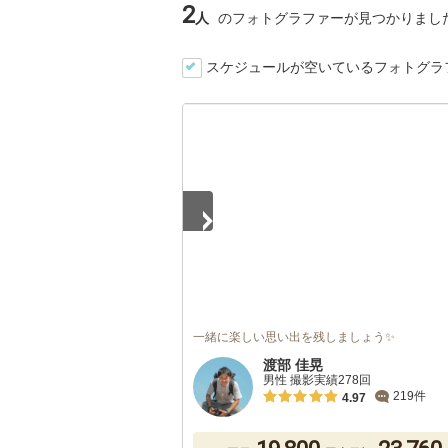
2
人
のフォトグラファーが見つかりまし
スケジュールが空いているフォトグラ
1
/
5
一緒に楽しい思い出を残しましょう✨
渡部 佳晃
男性 撮影実績278回
219件
4.97