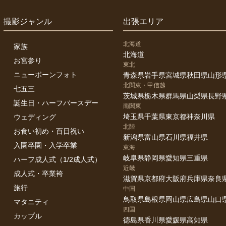
撮影ジャンル
出張エリア
北海道
家族
北海道
お宮参り
東北
ニューボーンフォト
青森県
岩手県
宮城県
秋田県
山形
北関東・甲信越
七五三
茨城県
栃木県
群馬県
山梨県
長野
誕生日・ハーフバースデー
南関東
埼玉県
千葉県
東京都
神奈川県
ウェディング
北陸
お食い初め・百日祝い
新潟県
富山県
石川県
福井県
入園卒園・入学卒業
東海
岐阜県
静岡県
愛知県
三重県
ハーフ成人式（1/2成人式）
近畿
成人式・卒業袴
滋賀県
京都府
大阪府
兵庫県
奈良
旅行
中国
鳥取県
島根県
岡山県
広島県
山口
マタニティ
四国
カップル
徳島県
香川県
愛媛県
高知県