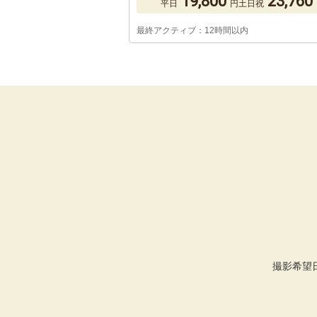
19,800
23,760
平日
円
土日祝
最終アクティブ：12時間以内
撮影希望