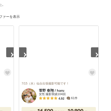
た。
ファーを表示
1
/
5
7/15（水）仙台出張撮影可能です！
菅野 春翔 / haru
女性 撮影実績104回
61件
4.92