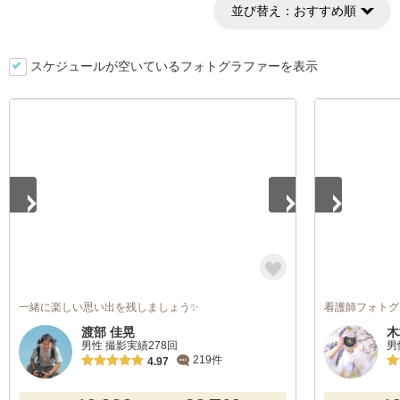
並び替え：
おすすめ順
スケジュールが空いているフォトグラファーを表示
1
/
5
1
/
5
一緒に楽しい思い出を残しましょう✨
看護師フォトグ
渡部 佳晃
木
男性 撮影実績278回
男
219件
4.97