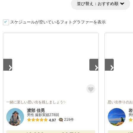
並び替え：
おすすめ順
スケジュールが空いているフォトグラファーを表示
1
/
3
1
/
5
一緒に楽しい思い出を残しましょう✨
思い出作りのお
渡部 佳晃
岩
男性 撮影実績278回
男
219件
4.97