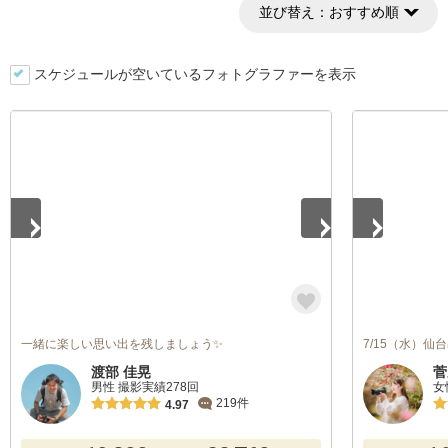
並び替え：
おすすめ順
スケジュールが空いているフォトグラファーを表示
1
/
5
1
/
5
一緒に楽しい思い出を残しましょう✨
7/15（水）
渡部 佳晃
菅
男性 撮影実績278回
女
219件
4.97