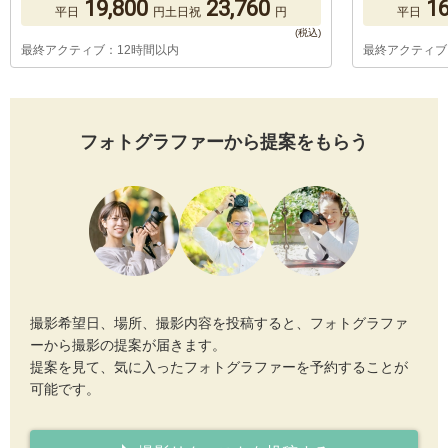
19,800
23,760
16
平日
円
土日祝
円
平日
最終アクティブ：12時間以内
最終アクティブ
フォトグラファーから提案をもらう
撮影希望日、場所、撮影内容を投稿すると、フォトグラファ
ーから撮影の提案が届きます。
提案を見て、気に入ったフォトグラファーを予約することが
可能です。