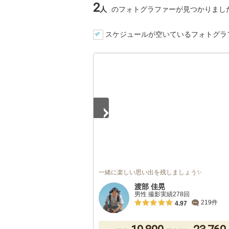
2
人
のフォトグラファーが見つかりまし
スケジュールが空いているフォトグラ
1
/
5
一緒に楽しい思い出を残しましょう✨
渡部 佳晃
男性 撮影実績278回
219件
4.97