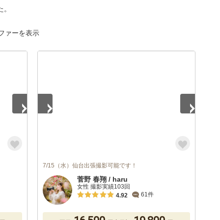
た。
ファーを表示
1
/
5
7/15（水）仙台出張撮影可能です！
菅野 春翔 / haru
女性 撮影実績103回
61件
4.92