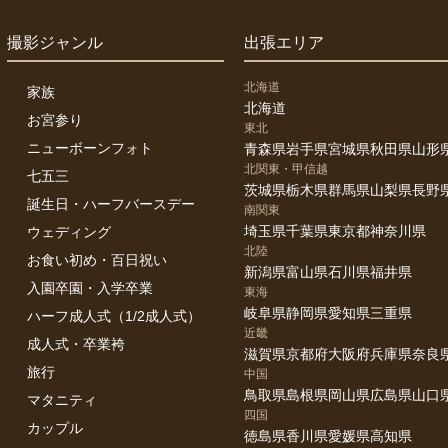
撮影ジャンル
出張エリア
北海道
家族
北海道
お宮参り
東北
ニューボーンフォト
青森県
岩手県
宮城県
秋田県
山形
北関東・甲信越
七五三
茨城県
栃木県
群馬県
山梨県
長野
誕生日・ハーフバースデー
南関東
埼玉県
千葉県
東京都
神奈川県
ウェディング
北陸
お食い初め・百日祝い
新潟県
富山県
石川県
福井県
入園卒園・入学卒業
東海
岐阜県
静岡県
愛知県
三重県
ハーフ成人式（1/2成人式）
近畿
成人式・卒業袴
滋賀県
京都府
大阪府
兵庫県
奈良
旅行
中国
鳥取県
島根県
岡山県
広島県
山口
マタニティ
四国
カップル
徳島県
香川県
愛媛県
高知県