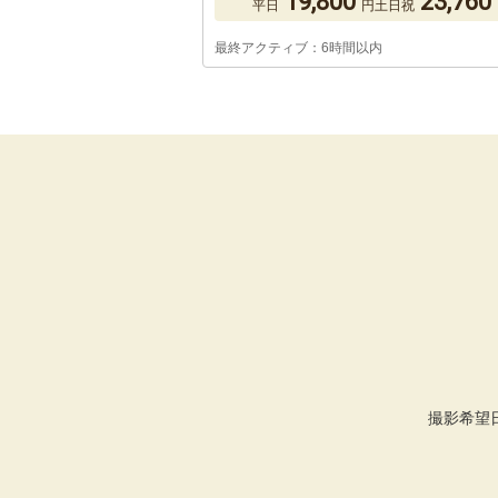
19,800
23,760
平日
円
土日祝
最終アクティブ：6時間以内
撮影希望