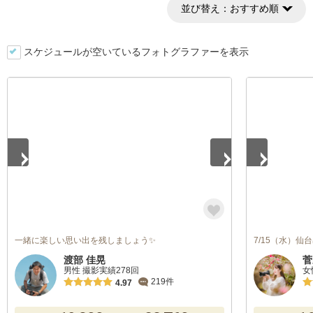
並び替え：
おすすめ順
スケジュールが空いているフォトグラファーを表示
1
/
5
1
/
5
一緒に楽しい思い出を残しましょう✨
7/15（水）
渡部 佳晃
菅
男性 撮影実績278回
女
219件
4.97