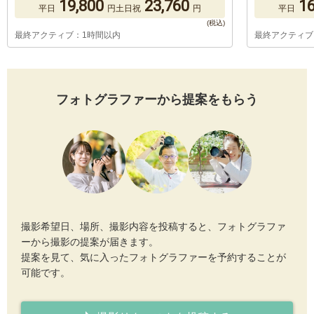
19,800
23,760
16
平日
円
土日祝
円
平日
最終アクティブ：1時間以内
最終アクティブ
フォトグラファーから提案をもらう
撮影希望日、場所、撮影内容を投稿すると、フォトグラファ
ーから撮影の提案が届きます。
提案を見て、気に入ったフォトグラファーを予約することが
可能です。