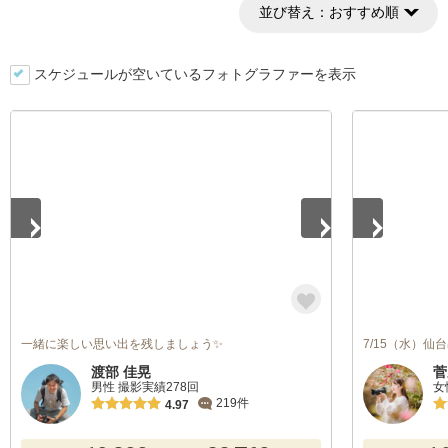
並び替え：
おすすめ順
スケジュールが空いているフォトグラファーを表示
1
/
5
1
/
5
一緒に楽しい思い出を残しましょう✨
7/15（水）
渡部 佳晃
菅
男性 撮影実績278回
女
219件
4.97