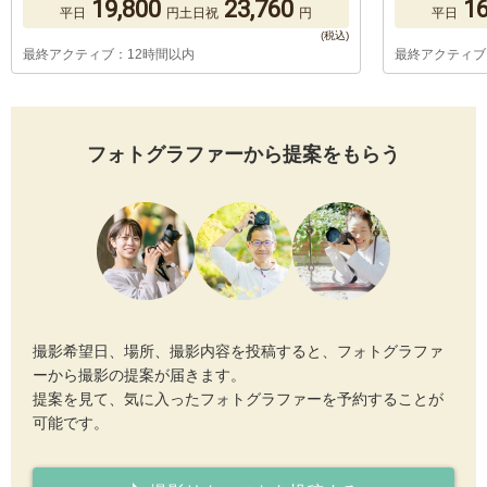
19,800
23,760
16
平日
円
土日祝
円
平日
最終アクティブ：12時間以内
最終アクティブ
フォトグラファーから提案をもらう
撮影希望日、場所、撮影内容を投稿すると、フォトグラファ
ーから撮影の提案が届きます。
提案を見て、気に入ったフォトグラファーを予約することが
可能です。