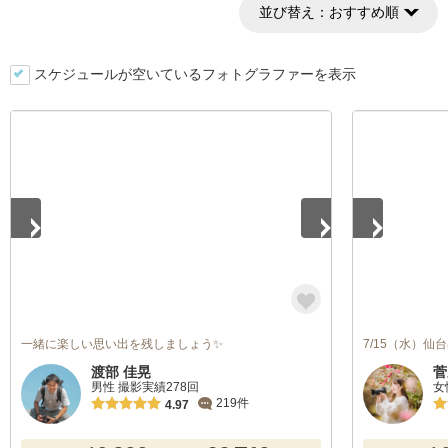
並び替え：
おすすめ順
スケジュールが空いているフォトグラファーを表示
1
/
5
1
/
5
一緒に楽しい思い出を残しましょう✨
7/15（水）
渡部 佳晃
菅
男性 撮影実績278回
女
219件
4.97