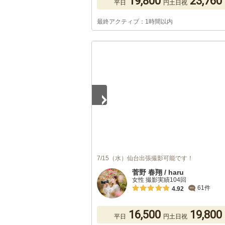
19,800
23,760
平日
円
土日祝
最終アクティブ：1時間以内
1
/
5
7/15（水）仙台出張撮影可能です！
菅野 春翔 / haru
女性 撮影実績104回
61件
4.92
16,500
19,800
平日
円
土日祝