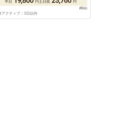
19,800
23,760
平日
円
土日祝
円
終アクティブ：3日以内