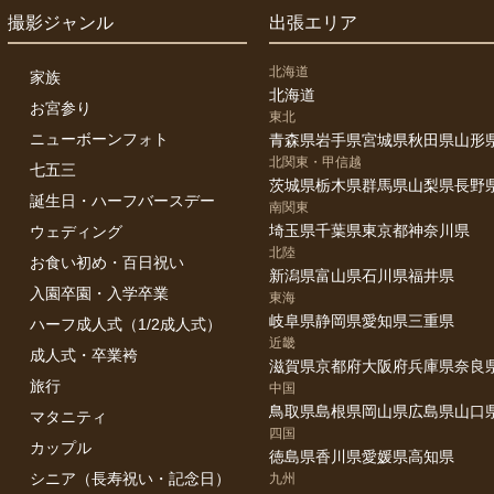
撮影ジャンル
出張エリア
北海道
家族
北海道
お宮参り
東北
ニューボーンフォト
青森県
岩手県
宮城県
秋田県
山形
北関東・甲信越
七五三
茨城県
栃木県
群馬県
山梨県
長野
誕生日・ハーフバースデー
南関東
埼玉県
千葉県
東京都
神奈川県
ウェディング
北陸
お食い初め・百日祝い
新潟県
富山県
石川県
福井県
入園卒園・入学卒業
東海
岐阜県
静岡県
愛知県
三重県
ハーフ成人式（1/2成人式）
近畿
成人式・卒業袴
滋賀県
京都府
大阪府
兵庫県
奈良
旅行
中国
鳥取県
島根県
岡山県
広島県
山口
マタニティ
四国
カップル
徳島県
香川県
愛媛県
高知県
シニア（長寿祝い・記念日）
九州