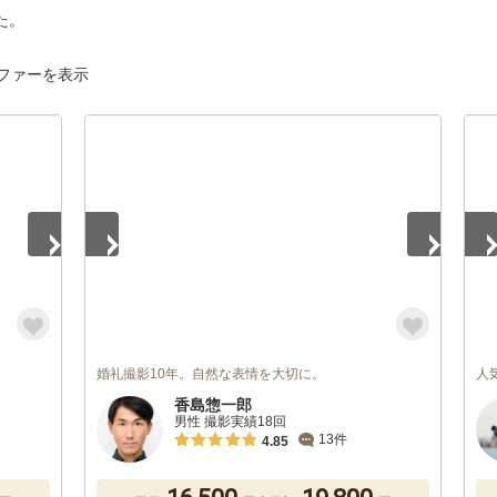
た。
ファーを表示
1
/
5
1
/
婚礼撮影10年。自然な表情を大切に。
人
香島惣一郎
男性 撮影実績18回
13件
4.85