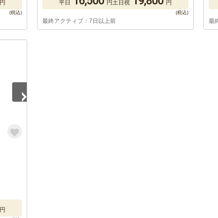
16,500
19,800
円
平日
円
土日祝
円
最終アクティブ：7日以上前
最
円