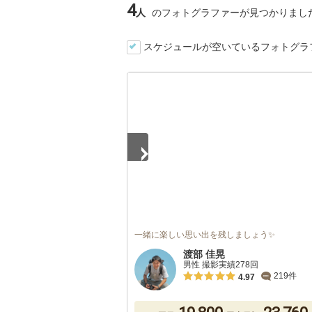
4
人
のフォトグラファーが見つかりまし
スケジュールが空いているフォトグラ
1
/
5
一緒に楽しい思い出を残しましょう✨
渡部 佳晃
男性 撮影実績278回
219件
4.97