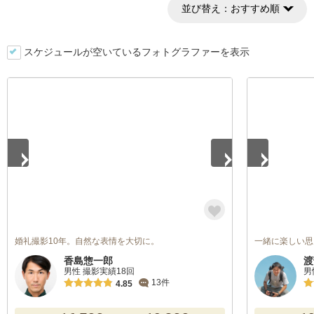
並び替え：
おすすめ順
スケジュールが空いているフォトグラファーを表示
1
/
4
1
/
5
婚礼撮影10年。自然な表情を大切に。
一緒に楽しい思
香島惣一郎
渡
男性 撮影実績18回
男
13件
4.85