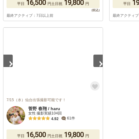
16,500
19,800
19
平日
円
土日祝
円
平日
最終アクティブ：7日以上前
最終アクティブ
1
/
5
7/15（水）仙台出張撮影可能です！
菅野 春翔 / haru
女性 撮影実績104回
61件
4.92
16,500
19,800
平日
円
土日祝
円