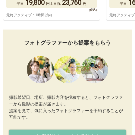
19,800
23,760
16
平日
円
土日祝
円
平日
最終アクティブ：1時間以内
最終アクティブ
フォトグラファーから提案をもらう
撮影希望日、場所、撮影内容を投稿すると、フォトグラファ
ーから撮影の提案が届きます。
提案を見て、気に入ったフォトグラファーを予約することが
可能です。