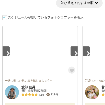
並び替え：
おすすめ順
スケジュールが空いているフォトグラファーを表示
1
/
5
1
/
5
一緒に楽しい思い出を残しましょう✨
7/15（水）
渡部 佳晃
菅
男性 撮影実績278回
女
219件
4.97