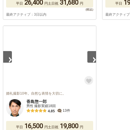
26,400
31,680
19
平日
円
土日祝
円
平日
最終アクティブ：3日以内
最終アクティブ
1
/
5
婚礼撮影10年。自然な表情を大切に。
香島惣一郎
男性 撮影実績18回
13件
4.85
16,500
19,800
平日
円
土日祝
円