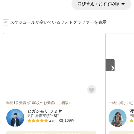
並び替え：
おすすめ順
スケジュールが空いているフォトグラファーを表示
1
/
5
年間1位受賞🥇100枚〜お気軽にご相談✨
一緒に楽しい思
ヒガシモリ フミヤ
渡
男性 撮影実績248回
男
169件
4.83