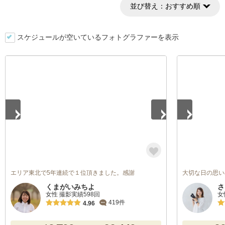
並び替え：
おすすめ順
スケジュールが空いているフォトグラファーを表示
1
/
5
1
/
5
エリア東北で5年連続で１位頂きました。感謝
大切な日の思い
くまがいみちよ
さ
女性 撮影実績598回
女
419件
4.96