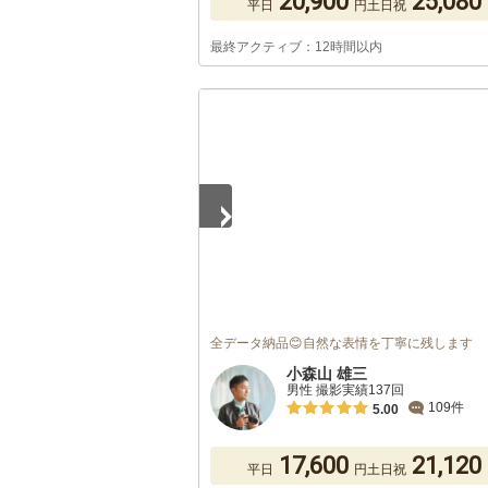
20,900
25,080
平日
円
土日祝
最終アクティブ：12時間以内
1
/
5
全データ納品😊自然な表情を丁寧に残します
小森山 雄三
男性 撮影実績137回
109件
5.00
17,600
21,120
平日
円
土日祝