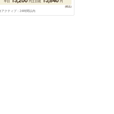
13,200
15,840
平日
円
土日祝
円
終アクティブ：24時間以内