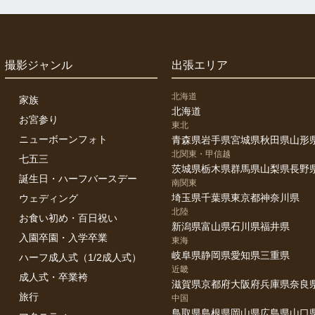
撮影ジャンル
出張エリア
北海道
家族
北海道
お宮参り
東北
ニューボーンフォト
青森県
岩手県
宮城県
秋田県
山形
北関東・甲信越
七五三
茨城県
栃木県
群馬県
山梨県
長野
誕生日・ハーフバースデー
南関東
埼玉県
千葉県
東京都
神奈川県
ウェディング
北陸
お食い初め・百日祝い
新潟県
富山県
石川県
福井県
入園卒園・入学卒業
東海
岐阜県
静岡県
愛知県
三重県
ハーフ成人式（1/2成人式）
近畿
成人式・卒業袴
滋賀県
京都府
大阪府
兵庫県
奈良
旅行
中国
鳥取県
島根県
岡山県
広島県
山口