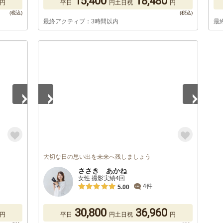
15,400
18,480
円
平日
円
土日祝
円
最終アクティブ：3時間以内
最
1
/
5
大切な日の思い出を未来へ残しましょう
ささき あかね
女性 撮影実績4回
4件
5.00
30,800
36,960
円
平日
円
土日祝
円