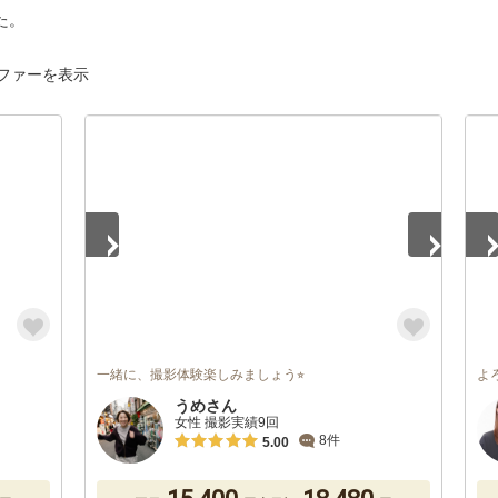
た。
ファーを表示
1
/
3
1
/
一緒に、撮影体験楽しみましょう⭐︎
よ
うめさん
女性 撮影実績9回
8件
5.00