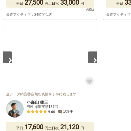
27,500
33,000
33
平日
円
土日祝
円
平日
最終アクティブ：24時間以内
最終アクティブ
1
/
5
全データ納品😊自然な表情を丁寧に残します
小森山 雄三
男性 撮影実績137回
109件
5.00
17,600
21,120
平日
円
土日祝
円