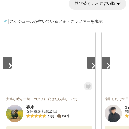
並び替え：
おすすめ順
スケジュールが空いているフォトグラファーを表示
1
/
5
1
/
5
大事な時を一緒にカタチに残せたら嬉しいです
撮影したその日
春木
S
女性 撮影実績124回
男
84件
4.99