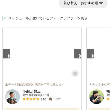
並び替え：
おすすめ順
スケジュールが空いているフォトグラファーを表示
1
/
5
1
/
5
全データ納品😊自然な表情を丁寧に残します
ナチュラルな写
小森山 雄三
福
男性 撮影実績137回
男
109件
5.00