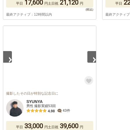
17,600
21,120
22
平日
円
土日祝
円
平日
最終アクティブ：12時間以内
最終アクティブ
1
/
5
撮影したその日が特別な記念日に
SYUNYA
男性 撮影実績53回
43件
4.98
33,000
39,600
平日
円
土日祝
円