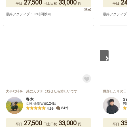
27,500
33,000
24
平日
円
土日祝
円
平日
最終アクティブ：12時間以内
最終アクティブ
1
/
2
大事な時を一緒にカタチに残せたら嬉しいです
撮影したその日
春木
S
女性 撮影実績124回
男
84件
4.99
27,500
33,000
33
平日
円
土日祝
円
平日