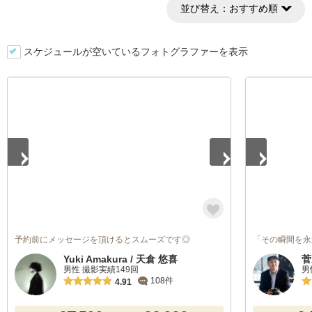
並び替え：
おすすめ順
スケジュールが空いているフォトグラファーを表示
1
/
4
1
/
5
予約前にメッセージを頂けるとスムーズです◎
「その瞬間を永
Yuki Amakura / 天倉 悠喜
菅
男性 撮影実績149回
男
108件
4.91