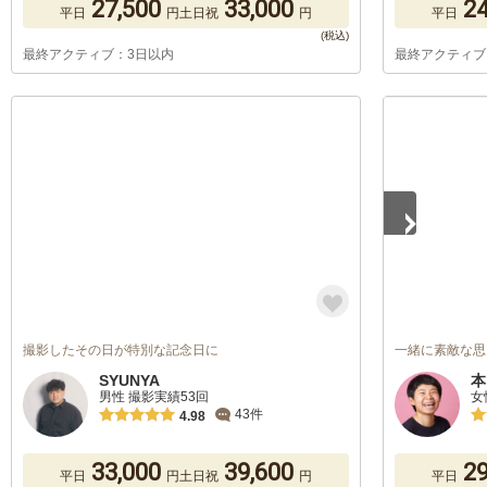
27,500
33,000
24
平日
円
土日祝
円
平日
最終アクティブ：3日以内
最終アクティブ
1
/
5
撮影したその日が特別な記念日に
一緒に素敵な思
SYUNYA
本
男性 撮影実績53回
女
43件
4.98
33,000
39,600
29
平日
円
土日祝
円
平日