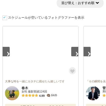
並び替え：
おすすめ順
スケジュールが空いているフォトグラファーを表示
1
/
3
1
/
5
大事な時を一緒にカタチに残せたら嬉しいです
「その瞬間を永
春木
菅
女性 撮影実績124回
男
84件
4.99