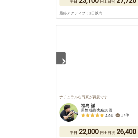
23,100
27,720
平日
円
土日祝
最終アクティブ：3日以内
1
/
5
ナチュラルな写真が得意です
福島 誠
男性 撮影実績28回
17件
4.94
22,000
26,400
平日
円
土日祝