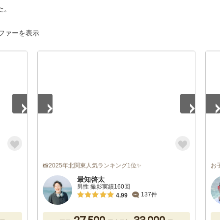
た。
ファーを表示
1
/
5
1
/
📸2025年北関東人気ランキング1位✨
お
最知啓太
男性 撮影実績160回
137件
4.99