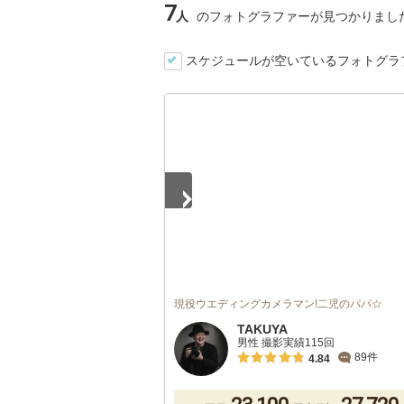
7
人
のフォトグラファーが見つかりまし
スケジュールが空いているフォトグラ
1
/
5
現役ウエディングカメラマン!二児のパパ☆
TAKUYA
男性 撮影実績115回
89件
4.84