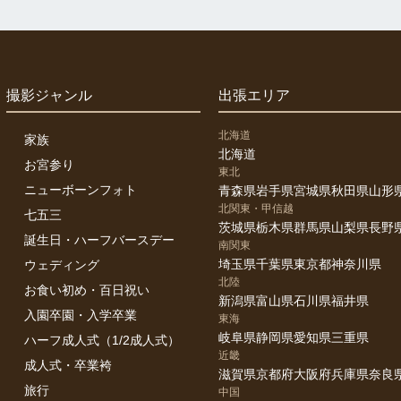
撮影ジャンル
出張エリア
北海道
家族
北海道
お宮参り
東北
ニューボーンフォト
青森県
岩手県
宮城県
秋田県
山形
北関東・甲信越
七五三
茨城県
栃木県
群馬県
山梨県
長野
誕生日・ハーフバースデー
南関東
埼玉県
千葉県
東京都
神奈川県
ウェディング
北陸
お食い初め・百日祝い
新潟県
富山県
石川県
福井県
入園卒園・入学卒業
東海
岐阜県
静岡県
愛知県
三重県
ハーフ成人式（1/2成人式）
近畿
成人式・卒業袴
滋賀県
京都府
大阪府
兵庫県
奈良
旅行
中国