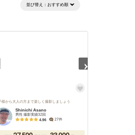
並び替え：
おすすめ順
5
子様から大人の方まで楽しく撮影しましょう
Shinichi Asano
男性 撮影実績32回
27件
4.96