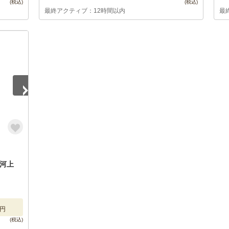
最終アクティブ：12時間以内
最
o 河上
円