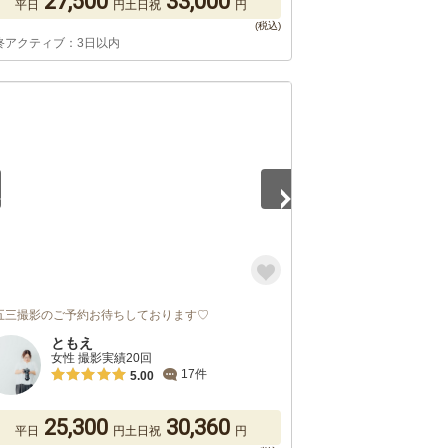
27,500
33,000
平日
円
土日祝
円
終アクティブ：3日以内
2
五三撮影のご予約お待ちしております♡
ともえ
女性 撮影実績20回
17件
5.00
25,300
30,360
平日
円
土日祝
円