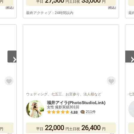
27,500
33,000
円
平日
円
土日祝
円
最終アクティブ：24時間以内
最
1
/
ウェディング、七五三、お宮参り、法人様など
七
福井アイラ(PhotoStudioLink)
女性 撮影実績301回
211件
4.88
22,000
26,400
円
平日
円
土日祝
円