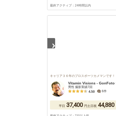
最終アクティブ：24時間以内
1
/
5
キャリア３６年のプロスポーツカメマンです！
Vitamin Visions - GonFot
男性 撮影実績7回
6件
4.50
37,400
44,880
平日
円
土日祝
最終アクティブ：7日以上前