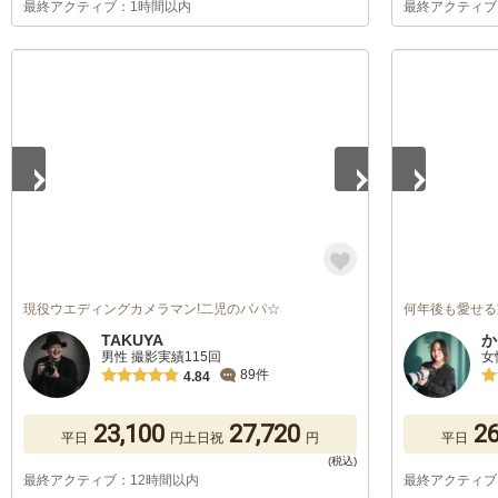
最終アクティブ：1時間以内
最終アクティブ
1
/
5
1
/
5
現役ウエディングカメラマン!二児のパパ☆
何年後も愛せる
TAKUYA
か
男性 撮影実績115回
女
89件
4.84
23,100
27,720
26
平日
円
土日祝
円
平日
最終アクティブ：12時間以内
最終アクティブ