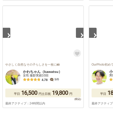
1
/
5
1
/
5
やさしく自然なその子らしさを一枚に📸
OurPhoto
かわちゃん（kawatsu）
小
女性 撮影実績10回
男
9件
4.78
16,500
19,800
18
平日
円
土日祝
円
平日
最終アクティブ：24時間以内
最終アクティブ