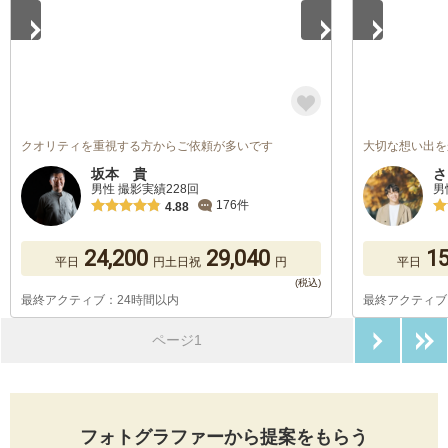
クオリティを重視する方からご依頼が多いです
大切な想い出を
坂本 貴
さ
男性 撮影実績228回
男
176件
4.88
24,200
29,040
15
平日
円
土日祝
円
平日
最終アクティブ：24時間以内
最終アクティブ
次のペ
ページ1
フォトグラファーから提案をもらう