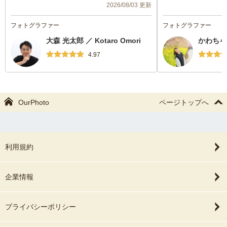
2026/08/03 更新
か不安でしたが、手際よく指示してくださ
てくれて。素敵な写
ったり、こまめに休憩を挟んで頂き、非常
ができました。本当
フォトグラファー
フォトグラファー
にありがたかったです。写真も逐一見せて
す！また行事で写真
大森 光太郎 ／ Kotaro Omori
かわちゃん
くださり、満足度が高いです。
いです！
また機会があればお願いしたいと思いま
ありがとうございま
4.97
す。
OurPhoto
ページトップへ
利用規約
企業情報
プライバシーポリシー