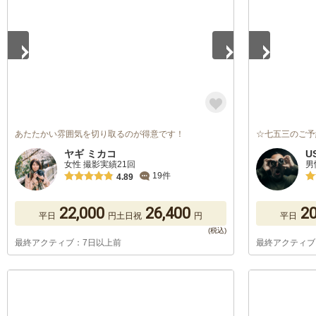
あたたかい雰囲気を切り取るのが得意です！
☆七五三のご予
ヤギ ミカコ
U
女性 撮影実績21回
男
19件
4.89
22,000
26,400
20
平日
円
土日祝
円
平日
最終アクティブ：7日以上前
最終アクティブ
1
/
2
1
/
3