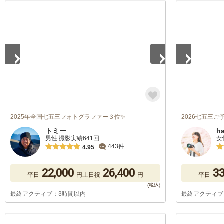
1
/
2
1
/
5
2025年全国七五三フォトグラファー３位✨
2026七五三ご
トミー
ha
男性 撮影実績641回
女
443件
4.95
22,000
26,400
33
平日
円
土日祝
円
平日
最終アクティブ：3時間以内
最終アクティブ