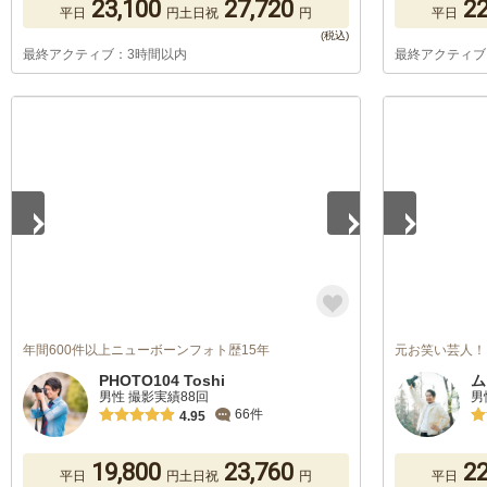
23,100
27,720
22
平日
円
土日祝
円
平日
最終アクティブ：3時間以内
最終アクティブ
1
/
2
1
/
5
年間600件以上ニューボーンフォト歴15年
元お笑い芸人！
PHOTO104 Toshi
ム
男性 撮影実績88回
男
66件
4.95
19,800
23,760
22
平日
円
土日祝
円
平日