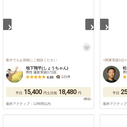
1
/
5
1
/
3
夜中でもお気軽にご相談ください
⭐関東実績1位
地下翔平(しょうちゃん)
松
男性 撮影実績171回
男
121件
4.98
15,400
18,480
25
平日
円
土日祝
円
平日
最終アクティブ：12時間以内
最終アクティブ
1
/
2
1
/
5