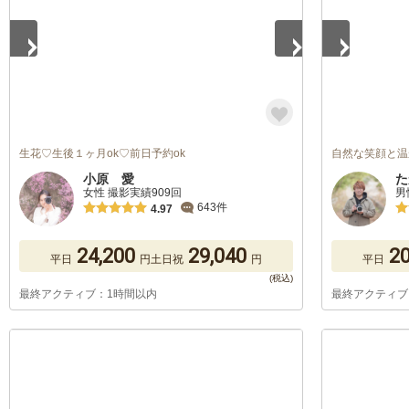
生花♡生後１ヶ月ok♡前日予約ok
自然な笑顔と温
小原 愛
た
女性 撮影実績909回
男
643件
4.97
24,200
29,040
20
平日
円
土日祝
円
平日
最終アクティブ：1時間以内
最終アクティブ
1
/
4
1
/
5