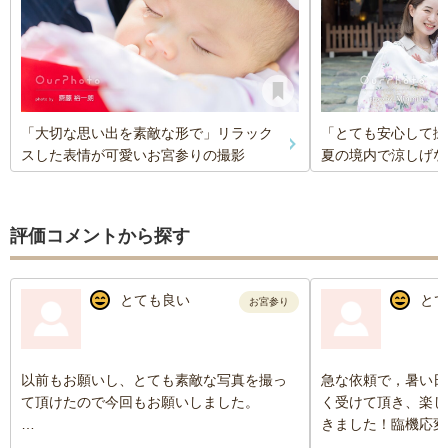
「大切な思い出を素敵な形で」リラック
「とても安心して撮
スした表情が可愛いお宮参りの撮影
夏の境内で涼しげな
評価コメントから探す
とても良い
とて
お宮参り
以前もお願いし、とても素敵な写真を撮っ
急な依頼で，暑い日
て頂けたので今回もお願いしました。
く受けて頂き、楽し
きました！臨機応変
暑い中での撮影で、赤ちゃんが耐えられる
希望の写真イメージ