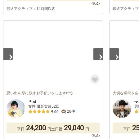
最終アクティブ：12時間以内
最終アクティブ
1
/
5
1
/
5
思い出を形に残すお手伝いをします(^^)/
大切な瞬間を自
＊ai
t
女性 撮影実績52回
男
28件
5.00
24,200
29,040
25
平日
円
土日祝
円
平日