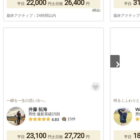
22,000
26,400
31
平日
円
土日祝
円
平日
最終アクティブ：24時間以内
最終アクティブ
1
/
3
一瞬を一生の思い出へ。
明るくふわりと
井藤 拓海
W
男性 撮影実績15回
男
15件
4.93
23,100
27,720
18
平日
円
土日祝
円
平日