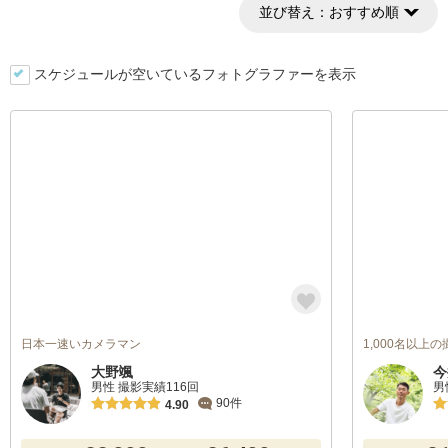
並び替え：
おすすめ順
スケジュールが空いているフォトグラファーを表示
日本一速いカメラマン
1,000名以上
大野颯
今
男性 撮影実績116回
男
90件
4.90