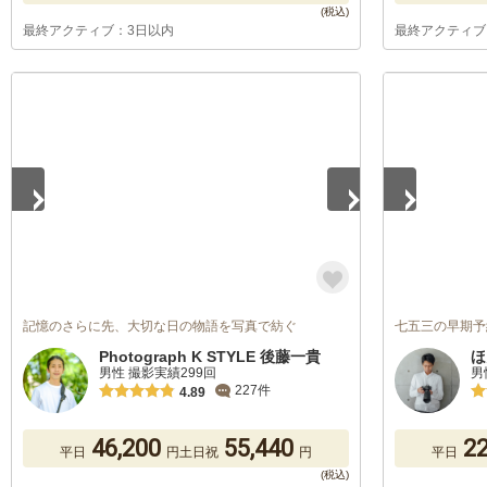
最終アクティブ：3日以内
最終アクティブ
1
/
5
1
/
5
記憶のさらに先、大切な日の物語を写真で紡ぐ
七五三の早期予
Photograph K STYLE 後藤一貴
ほ
男性 撮影実績299回
男
227件
4.89
46,200
55,440
22
平日
円
土日祝
円
平日