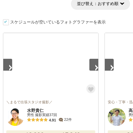
並び替え：
おすすめ順
スケジュールが空いているフォトグラファーを表示
1
/
5
1
/
3
＼まるで出張スタジオ撮影／
安心・丁寧・迅
水野貴仁
高
男性 撮影実績37回
男
22件
4.91