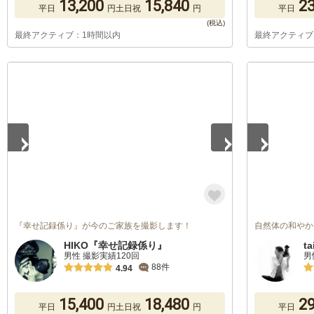
13,200
15,840
23
平日
円
土日祝
円
平日
最終アクティブ：1時間以内
最終アクティブ
1
/
2
1
/
3
『幸せ記録係り』が今のご家族を撮影します！
自然体の和やか
HIKO『幸せ記録係り』
ta
男性 撮影実績120回
男
88件
4.94
15,400
18,480
29
平日
円
土日祝
円
平日