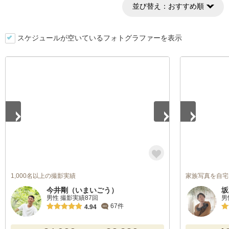
並び替え：
おすすめ順
スケジュールが空いているフォトグラファーを表示
1
/
5
1
/
5
1,000名以上の撮影実績
家族写真を自宅
今井剛（いまいごう）
坂
男性 撮影実績87回
男
67件
4.94