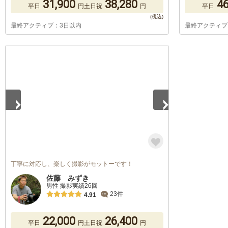
31,900
38,280
46
平日
円
土日祝
円
平日
最終アクティブ：3日以内
最終アクティブ
1
/
5
丁寧に対応し、楽しく撮影がモットーです！
佐藤 みずき
男性 撮影実績26回
23件
4.91
22,000
26,400
平日
円
土日祝
円