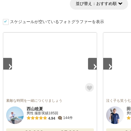
並び替え：
おすすめ順
スケジュールが空いているフォトグラファーを表示
1
/
5
1
/
5
素敵な時間を一緒につくりましょう
泣く子も笑う
西山稔夏
田
男性 撮影実績185回
男
144件
4.94