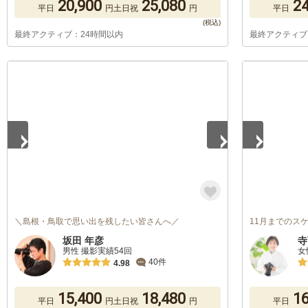
20,900
25,080
24
平日
円
土日祝
円
平日
最終アクティブ：24時間以内
最終アクティブ
1
/
5
1
/
5
＼島根・鳥取で思い出を残したい皆さんへ／
11月までのス
坂田 年彦
寺
男性 撮影実績54回
女
40件
4.98
15,400
18,480
16
平日
円
土日祝
円
平日