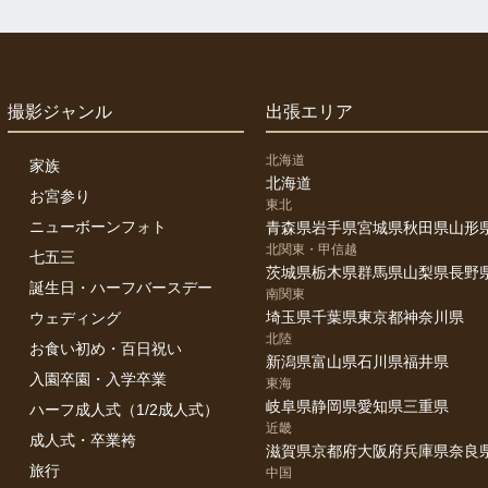
撮影ジャンル
出張エリア
北海道
家族
北海道
お宮参り
東北
ニューボーンフォト
青森県
岩手県
宮城県
秋田県
山形
北関東・甲信越
七五三
茨城県
栃木県
群馬県
山梨県
長野
誕生日・ハーフバースデー
南関東
埼玉県
千葉県
東京都
神奈川県
ウェディング
北陸
お食い初め・百日祝い
新潟県
富山県
石川県
福井県
入園卒園・入学卒業
東海
岐阜県
静岡県
愛知県
三重県
ハーフ成人式（1/2成人式）
近畿
成人式・卒業袴
滋賀県
京都府
大阪府
兵庫県
奈良
旅行
中国