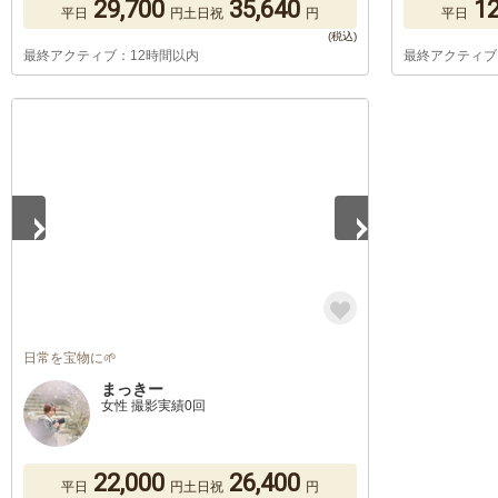
29,700
35,640
12
平日
円
土日祝
円
平日
最終アクティブ：12時間以内
最終アクティブ
1
/
4
日常を宝物に🌱
まっきー
女性 撮影実績0回
22,000
26,400
平日
円
土日祝
円