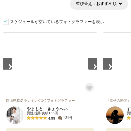
並び替え：
おすすめ順
スケジュールが空いているフォトグラファーを表示
1
/
5
1
/
5
岡山県指名ランキング1位フォトグラファー
「幸せの瞬間」
やまもと きょうへい
す
男性 撮影実績155回
男
131件
4.99