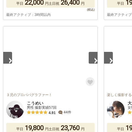
22,000
26,400
19
平日
円
土日祝
円
平日
最終アクティブ：3時間以内
最終アクティブ
1
/
5
1
/
5
３児のプロパパグラファー！
楽しく撮影する
こうめい
大
男性 撮影実績57回
女
44件
4.91
19,800
23,760
19
平日
円
土日祝
円
平日