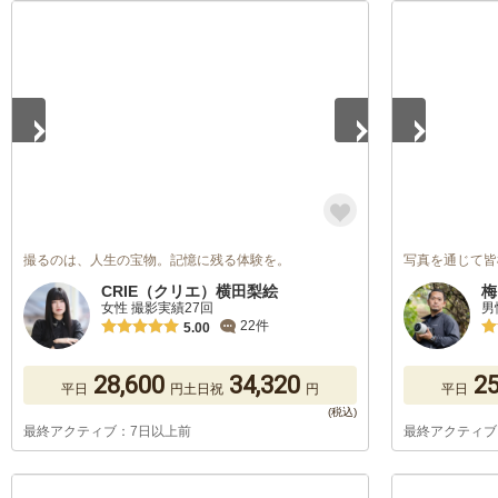
1
/
5
1
/
5
撮るのは、人生の宝物。記憶に残る体験を。
写真を通じて皆
CRIE（クリエ）横田梨絵
梅
女性 撮影実績27回
男
22件
5.00
28,600
34,320
25
平日
円
土日祝
円
平日
最終アクティブ：7日以上前
最終アクティブ