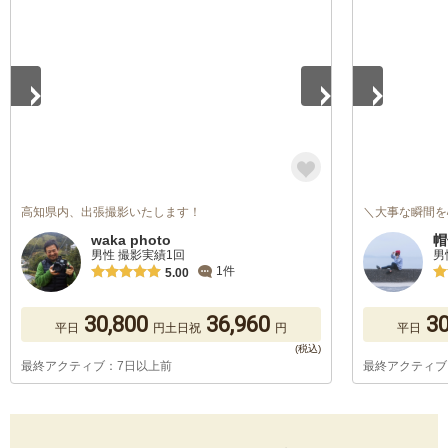
1
/
5
1
/
5
高知県内、出張撮影いたします！
＼大事な瞬間を
waka photo
帽
男性 撮影実績1回
男
1件
5.00
30,800
36,960
30
平日
円
土日祝
円
平日
最終アクティブ：7日以上前
最終アクティブ