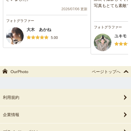
写真もとても素敵で
2026/07/06 更新
うな写真を撮っても
す。
フォトグラファー
フォトグラファー
大木 あかね
ユキモト
5.00
OurPhoto
ページトップへ
利用規約
企業情報