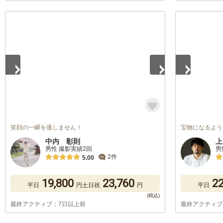
1
/
5
1
/
5
笑顔の一瞬を逃しません！
宝物になるよう
中内 彰則
上
男性 撮影実績2回
男
2件
5.00
19,800
23,760
22
平日
円
土日祝
円
平日
最終アクティブ：7日以上前
最終アクティブ