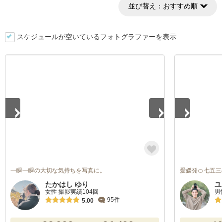
並び替え：
おすすめ順
スケジュールが空いているフォトグラファーを表示
1
/
5
1
/
5
一瞬一瞬の大切な気持ちを写真に。
愛媛発🍊七五
たかはし ゆり
ユ
女性 撮影実績104回
男
95件
5.00