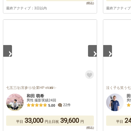
最終アクティブ：3日以内
最終アクティブ
1
/
5
1
/
5
七五三/お宮参り/企業HP etc📸✨
泣く子も笑う
和田 萌希
田
男性 撮影実績24回
男
22件
5.00
33,000
39,600
24
平日
円
土日祝
円
平日