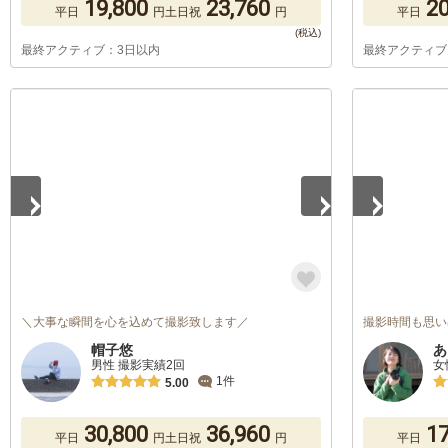
19,800
23,760
20
平日
円
土日祝
円
平日
最終アクティブ：3日以内
最終アクティブ
1
/
5
1
/
5
＼大事な瞬間を心を込めて撮影致します／
撮影時間も思い
帽子悠
あ
男性 撮影実績2回
女
1件
5.00
30,800
36,960
17
平日
円
土日祝
円
平日