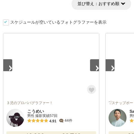
並び替え：
おすすめ順
スケジュールが空いているフォトグラファーを表示
1
/
5
1
/
5
３児のプロパパグラファー！
𓅿スナップポー
こうめい
S
男性 撮影実績57回
男
44件
4.91