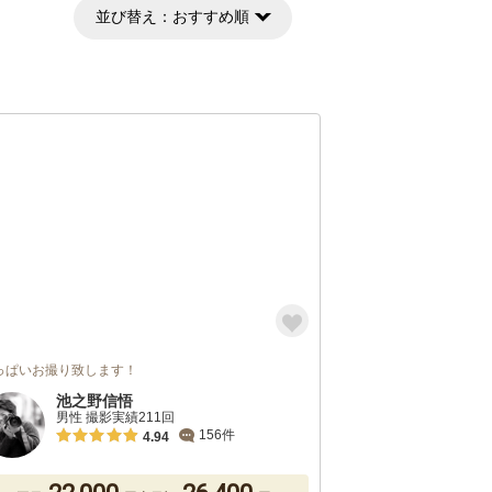
並び替え：
おすすめ順
っぱいお撮り致します！
池之野信悟
男性 撮影実績211回
156件
4.94