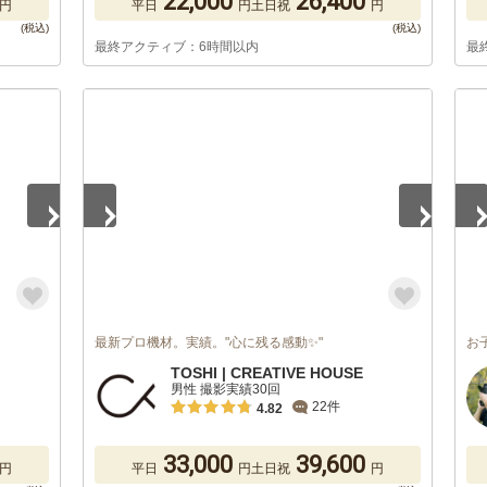
22,000
26,400
円
平日
円
土日祝
円
最終アクティブ：6時間以内
最
1
/
5
1
/
最新プロ機材。実績。"心に残る感動✨"
お
TOSHI | CREATIVE HOUSE
男性 撮影実績30回
22件
4.82
33,000
39,600
円
平日
円
土日祝
円