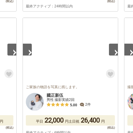
最終アクティブ：24時間以内
最
1
/
5
1
/
ご家族の物語を写真に残します。
撮
國正新伍
男性 撮影実績2回
2件
5.00
22,000
26,400
円
平日
円
土日祝
円
最終アクティブ：6時間以内
最