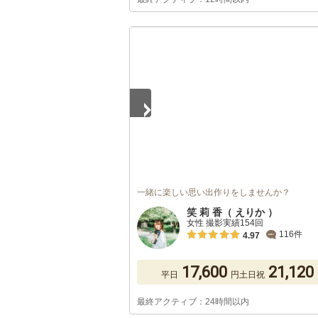
1
/
5
一緒に楽しい思い出作りをしませんか？
笑 莉 香（ えりか ）
女性 撮影実績154回
116件
4.97
17,600
21,120
平日
円
土日祝
最終アクティブ：24時間以内