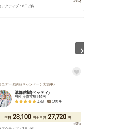
終アクティブ：6日以内
5
影全データ納品キャンペーン実施中♪
溝部佑樹(ベッティ)
男性 撮影実績149回
100件
4.98
23,100
27,720
平日
円
土日祝
円
終アクティブ：3日以内