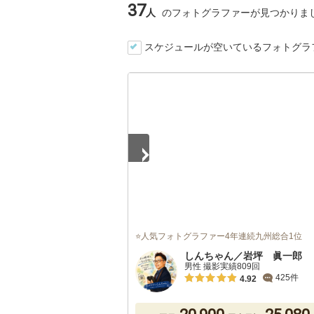
37
人
のフォトグラファーが見つかりま
スケジュールが空いているフォトグラ
1
/
4
⭐人気フォトグラファー4年連続九州総合1位
しんちゃん／岩坪 眞一郎
男性 撮影実績809回
425件
4.92