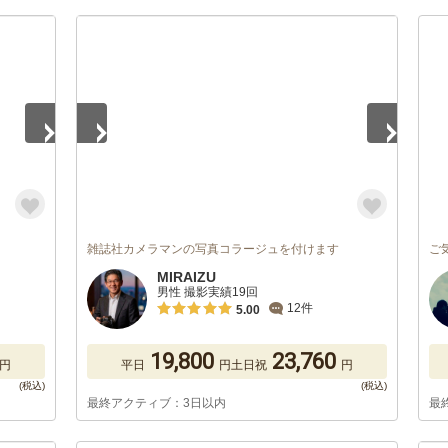
1
/
5
雑誌社カメラマンの写真コラージュを付けます
ご
）
MIRAIZU
男性 撮影実績19回
12件
5.00
19,800
23,760
円
平日
円
土日祝
円
最終アクティブ：3日以内
最