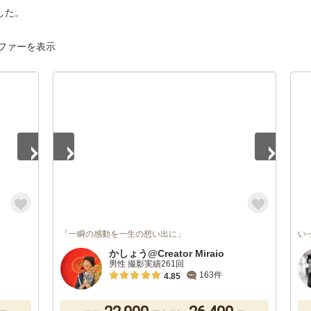
した。
ファーを表示
1
/
5
「一瞬の感動を一生の想い出に」
い
かしょう@Creator Miraio
男性 撮影実績261回
163件
4.85