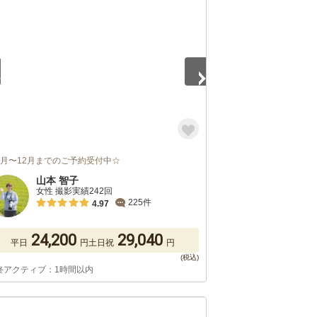
5
9月〜12月までのご予約受付中☆
山本 智子
女性 撮影実績242回
225件
4.97
24,200
29,040
平日
円
土日祝
円
終アクティブ：1時間以内
5