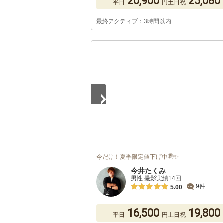
20,900
25,080
平日
円
土日祝
最終アクティブ：3時間以内
1
/
3
今だけ！夏季限定値下げ中🉐✨
今井たくみ
男性 撮影実績14回
9件
5.00
16,500
19,800
平日
円
土日祝