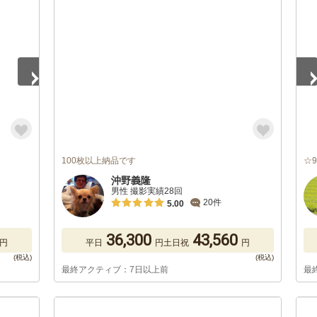
1
/
100枚以上納品です
☆
沖野義隆
男性 撮影実績28回
20件
5.00
36,300
43,560
円
平日
円
土日祝
円
最終アクティブ：7日以上前
最
1
/
5
1
/