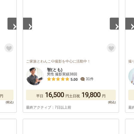
ご家族とわんこ🐶撮影を中心に活動中！
撮
智(とも)
男性 撮影実績38回
31件
5.00
16,500
19,800
円
平日
円
土日祝
円
最終アクティブ：7日以上前
最
1
/