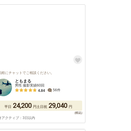
気軽にチャットでご相談ください。
ともまる
男性 撮影実績60回
56件
4.84
24,200
29,040
平日
円
土日祝
円
終アクティブ：3日以内