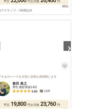
22,000
26,400
平日
円
土日祝
円
終アクティブ：1時間以内
5
子さまのペースを大切に自然な表情残します
春田 典之
男性 撮影実績14回
10件
5.00
19,800
23,760
平日
円
土日祝
円