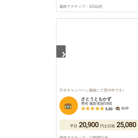
最終アクティブ：3日以内
1
/
5
只今キャンペーン価格にて受付中です♪
さとうともかず
男性 撮影実績59回
40件
5.00
20,900
25,080
平日
円
土日祝
最終アクティブ：12時間以内