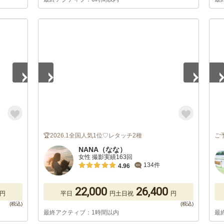
1
/
3
1
/
🏆2026.1全国人気1位♡レタッチ2種
ご
NANA（なな）
女性 撮影実績163回
134件
4.96
22,000
26,400
円
平日
円
土日祝
円
最終アクティブ：1時間以内
最