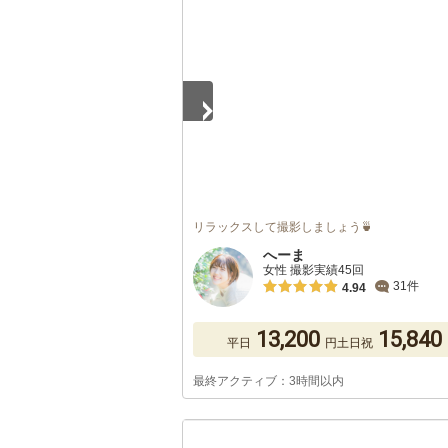
1
/
5
リラックスして撮影しましょう🍵
へーま
女性 撮影実績45回
31件
4.94
13,200
15,840
平日
円
土日祝
最終アクティブ：3時間以内
1
/
2