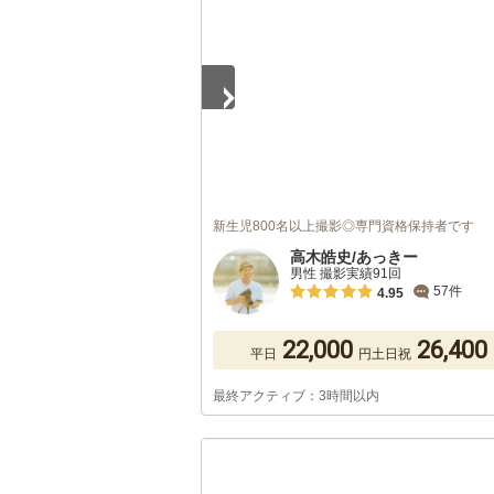
新生児800名以上撮影◎専門資格保持者です
高木皓史/あっきー
男性 撮影実績91回
57件
4.95
22,000
26,400
平日
円
土日祝
最終アクティブ：3時間以内
1
/
5