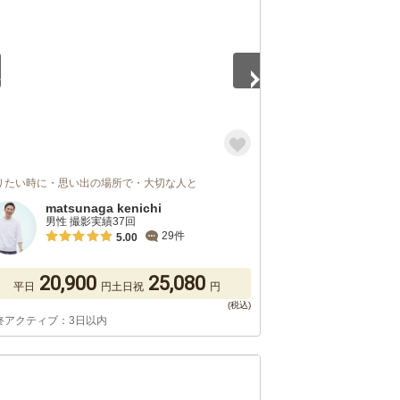
りたい時に・思い出の場所で・大切な人と
matsunaga kenichi
男性 撮影実績37回
29件
5.00
20,900
25,080
平日
円
土日祝
円
終アクティブ：3日以内
3