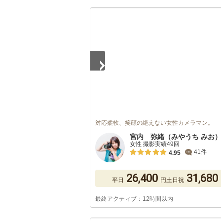
1
/
5
対応柔軟、笑顔の絶えない女性カメラマン。
宮内 弥緒（みやうち みお
女性 撮影実績49回
41件
4.95
26,400
31,680
平日
円
土日祝
最終アクティブ：12時間以内