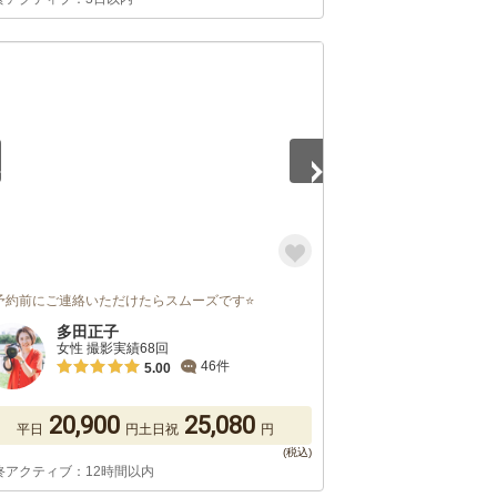
5
予約前にご連絡いただけたらスムーズです⭐
多田正子
女性 撮影実績68回
46件
5.00
20,900
25,080
平日
円
土日祝
円
終アクティブ：12時間以内