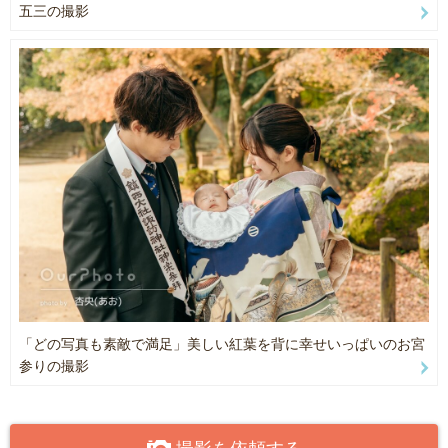
五三の撮影
ポージング、小物などまでご希望であればご提案させていただきま
今というかけがえのない瞬間を＂カタチ＂に残すことで、写真を見
す
返した時に、その時の愛おしい時間を、何年何十年経っても思い出
せるように。
何か気になることがありましたら、些細なことでもいいのでご連絡
ください📩
そして、日常に溢れる幸せに改めて気づくきっかけになるような、
お会いできるのを楽しみにしています🕊️
写真を残すお手伝いをさせていただけると幸せです。
皆様のこれからの人生にそっと寄り添うカメラマンであれますよう
に。
残した大切な写真が、＂未来へのお守り＂のような存在になるよう
に。
たくさんの愛を込めて、シャッターを切らせていただきます。
「どの写真も素敵で満足」美しい紅葉を背に幸せいっぱいのお宮
参りの撮影
_ _ _ _ _ _ _ _ _ _ _ _ _ _ _ _ _ _ _ _ _ _ _ _
撮影当日が素敵な1日になるように全力でサポートします☺️