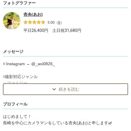
フォトグラファー
杏央(あお)
5.00
（
6
）
平日
26,400
円 土日祝
31,680
円
メッセージ
◽️ Instagram → @_aoi0826_
◽️撮影対応ジャンル
・ファミリー
続きを読む
・カップル
・ウエディング
・お宮参り、七五三
プロフィール
・ナチュラルニューボーン
_ _ _ _ _ _ _ _ _ _ _ _ _ _ _ _ _ _ _ _ _ _ _ _
はじめまして！
長崎を中心にカメラマンをしている杏央(あお)と申します🌿
◽️得意ジャンル◽️