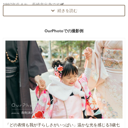
1997年生まれ、長崎市出身です🕊️
💍ウエディング
続きを読む
九州のさまざまな場所でこれまでウエディング撮影を行っています
元小児科看護師なので、お子さんとのコミュニケーションは得意で
✨
す☺️
おすすめの撮影場所のご提案も可能です！
OurPhotoでの
撮影例
きっちりポーズをきめたお写真はもちろんですが、自然体のお2人も
是非たくさん残させてください𓂃 𓈒𓏸
◽️Instagram
作例たくさん載せていますので是非見ていただけると嬉しいです✨
🕊️ファミリー
⇩
「こどもの撮影不安だな...」というパパさんママさんも大丈夫✨
@_aoi0826_
元小児科看護師で、お子さんと仲良くなるのは大の得意なので、安
心して当日を迎えられてください！
_ _ _ _ _ _ _ _ _ _ _ _ _ _ _ _ _ _ _ _ _ _ _ _
お子さんの笑顔も、泣いているお顔も全部全部可愛くて、大切な思
い出です𓂃 𓈒𓏸
＊写真に込める想い＊
_ _ _ _ _ _ _ _ _ _ _ _ _ _ _ _ _ _ _ _ _ _ _ _
＂愛おしい日々の記憶をカタチに＂という想いを込めて、シャッタ
ーを切らせていただいています。
撮影当日が素敵な思い出になるように、事前に丁寧なヒアリングを
何気ない日常の中に溢れる愛おしい時間は、時間が経つにつれ当た
行なっています☺️✨
り前になり、ついつい忘れてしまいがちになります。
「どの表情も我が子らしさがいっぱい」温かな光を感じる3歳七