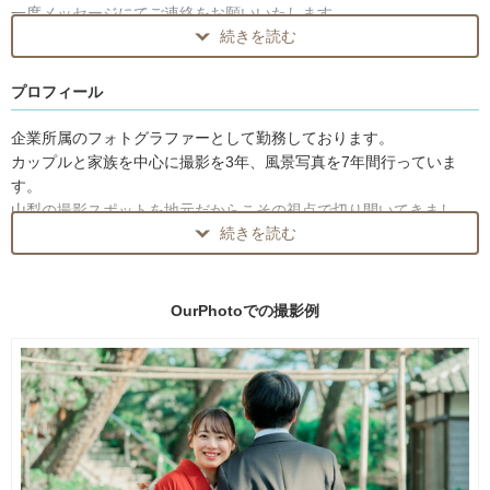
一度メッセージにてご連絡をお願いいたします。
続きを読む
はじめまして！プロフィールをご覧いただきありがとうございます♪
皆様にいつまでも楽しんで見返すことのできる写真を残せるよう
プロフィール
に、日々撮影をしております。
企業所属のフォトグラファーとして勤務しております。
カップルやお子さんとのお宮参り・七五三など家族写真はお任せく
カップルと家族を中心に撮影を3年、風景写真を7年間行っていま
ださい！
す。
山梨の撮影スポットを地元だからこその視点で切り開いてきまし
☆自然あふれる山梨ならではの撮影スポットは知り尽くしていま
続きを読む
た。
す！
場所に悩まれた際にはぜひご相談ください。
使用機材
☆カメラ
OurPhotoでの
撮影例
☆特別な記念日での撮影以外にも、普段のお散歩コースだったり、
・SONY α7Siii
よく遊ぶところだったり、普段の何気ない日常を鮮やかに彩るお手
・SONY α7Ⅳ
伝いができればと思います。
☆レンズ
☆ロケーションならではの自然光を活かした撮影が得意です！
・24-105 F4 G
曇ってしまった日でも問題ありません！曇りの日だからこその
・35-150 F2
柔らかい光を利用したかけがえのないお写真を残せます。
・16-35 F4