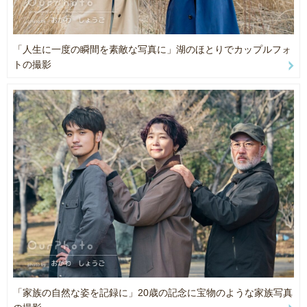
・撮影場所（探している場合は一度ご相談ください。ご希望のイメ
ージに沿った場所を提案させていただきます）
・当日の合計人数
「人生に一度の瞬間を素敵な写真に」湖のほとりでカップルフォ
・お子様がいる場合（性別、年齢、性格 、人見知り、よく笑う、な
トの撮影
ど）
・雨天の場合は機材故障防止の為、基本延期とさせていただきま
す。（少雨の場合は決行可能です）
◇天候不良の際には予定日を変更させていただく場合がございま
す。
◇撮影可能となっている時間帯でも、前後の移動時間等によって撮
影不可な場合がございます。
一度お問い合わせいただけますと確実です
◇撮影許可が必要な場所に関して
基本的にお客様の方でお問い合わせ頂く様お願いしております。
神社・公共施設等では、撮影内容により商業撮影の申請及び申請料
が必要になる場合がございます。
「家族の自然な姿を記録に」20歳の記念に宝物のような家族写真
※また施設・駐車場など入場料が必要な場所の場合、料金をお客様