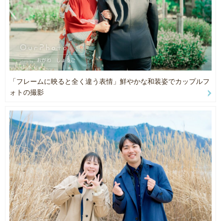
☆趣味で登山をやっておりました。（北ア・八ヶ岳など）
アウトドアのご様子を撮影希望なども対応可能ですので
料金含め一度ご相談ください！
☆撮影地と皆様のご要望を最大限活かしたポージングと雰囲気で
撮影させていただきます。
「フレームに映ると全く違う表情」鮮やかな和装姿でカップルフ
☆皆様の大切な瞬間に立ち会わせていただけることに幸せを感じな
ォトの撮影
がら
ご要望に沿ったお写真を残せるよう最大限尽力させていただけま
す。
◇撮影枚数につきまして
基本の30枚を厳選してレタッチしてお渡しします。
それ以外のものをプラスアルファで10~20枚程度セレクトさせてい
ただきます。
通常、1週間を目安にお渡しさせていただきます。
◇申し込み時のお願い
・撮影の種類（誕生日記念や七五三・お宮参りなど）