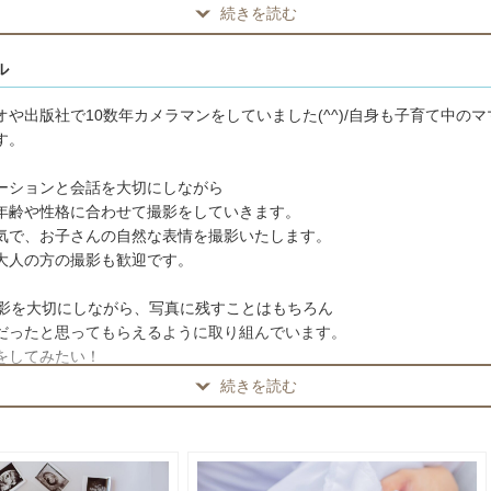
と予約のご希望の旨を事前にご連絡いただけると助かります。
続きを読む
産後で大丈夫です。
ル
オや出版社で10数年カメラマンをしていました(^^)/自身も子育て中の
す。
ーションと会話を大切にしながら
年齢や性格に合わせて撮影をしていきます。
気で、お子さんの自然な表情を撮影いたします。
大人の方の撮影も歓迎です。
撮影を大切にしながら、写真に残すことはもちろん
だったと思ってもらえるように取り組んでいます。
をしてみたい！
がいいだろう？？
続きを読む
もご相談ください。
ーンフォト
安全とご機嫌を優先して、ご家族に確認をしながら進めさせていただき