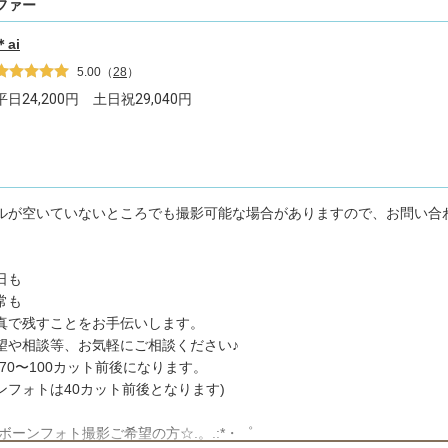
ファー
＊ai
5.00
（
28
）
平日
24,200
円 土日祝
29,040
円
ルが空いていないところでも撮影可能な場合がありますので、お問い合
念日も
常も
真で残すことをお手伝いします。
望や相談等、お気軽にご相談ください♪
70〜100カット前後になります。
ンフォトは40カット前後となります)
ボーンフォト撮影ご希望の方☆.。.:*・゜