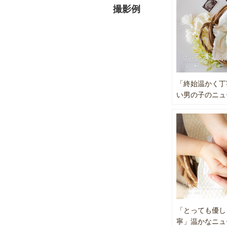
カゴや布等
撮影例
一緒に撮影
その他撮影
用意もでき
Instagram
「終始温かく丁
い男の子のニュ
「とっても優し
寧」温かなニュ