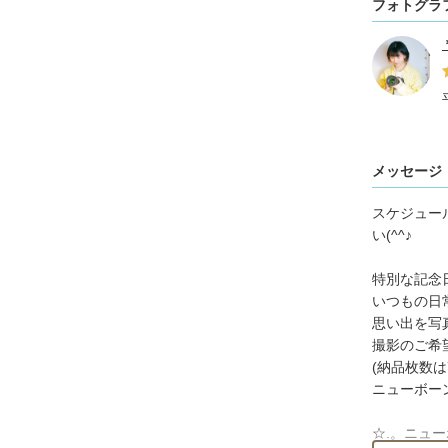
フォトグラ
メッセージ
スケジュー
い(^^♪
特別な記
いつもの日
思い出を写
撮影のご希
(納品枚数は
ニューボー
☆.。ニュー