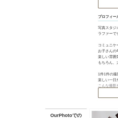
出産予定日
ご予約は出
プロフィー
写真スタジ
ラファーで
コミュニケ
お子さんの
楽しい雰囲
もちろん、
1件1件の
楽しい一日
こんな撮影
場所はどこ
など、何で
☆ニューボ
赤ちゃんの
OurPhotoでの