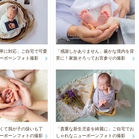
、装飾道具等はこちらでご用意いたします。
したいものや、希望カットなども受け付けます。
（753，成人、記念日、バースデー等）においても、小物（和傘や布や
ます。
：＠coto_photography_
寧に対応」ご自宅で可愛
「感謝しかありません」厳かな境内を背
ーボーンフォト撮影
景に！家族そろってお宮参りの撮影
くて我が子の扱いも丁
「貴重な新生児姿を綺麗に」ご自宅でお
ーボーンフォトの撮影
しゃれなニューボーンフォトの撮影