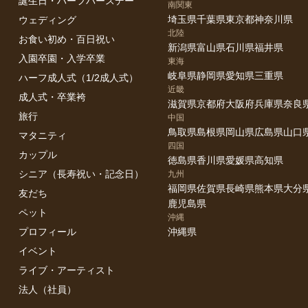
誕生日・ハーフバースデー
南関東
埼玉県
千葉県
東京都
神奈川県
ウェディング
北陸
お食い初め・百日祝い
新潟県
富山県
石川県
福井県
入園卒園・入学卒業
東海
岐阜県
静岡県
愛知県
三重県
ハーフ成人式（1/2成人式）
近畿
成人式・卒業袴
滋賀県
京都府
大阪府
兵庫県
奈良
旅行
中国
鳥取県
島根県
岡山県
広島県
山口
マタニティ
四国
カップル
徳島県
香川県
愛媛県
高知県
シニア（長寿祝い・記念日）
九州
福岡県
佐賀県
長崎県
熊本県
大分
友だち
鹿児島県
ペット
沖縄
プロフィール
沖縄県
イベント
ライブ・アーティスト
法人（社員）