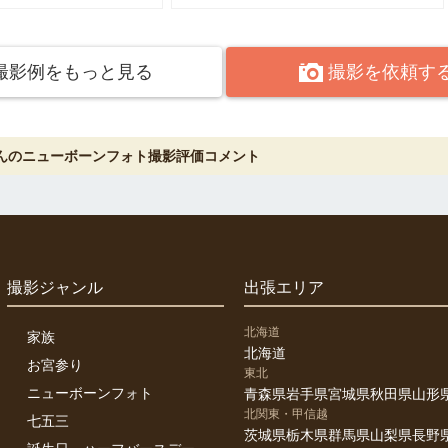
撮影例をもっと見る
撮影を依頼す
さんのニューボーンフォト撮影評価コメント
撮影ジャンル
出張エリア
北海道
家族
北海道
お宮参り
東北
ニューボーンフォト
青森県
岩手県
宮城県
秋田県
山形
北関東・甲信越
七五三
茨城県
栃木県
群馬県
山梨県
長野