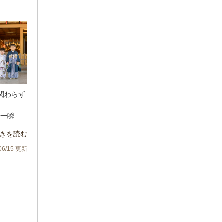
関わらず
。一瞬の
きを読む
。レタッ
/06/15 更新
いと思い