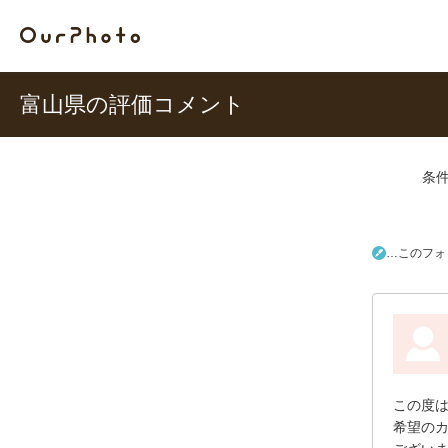
富山県の評価コメント
条
…このフォ
この度
希望の