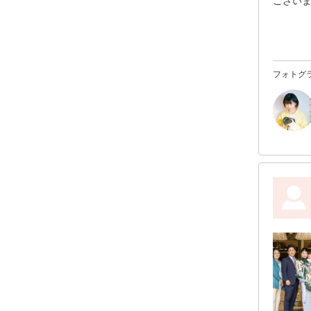
ござい
また、
まひた✨
また、
すこと
フォトグ
かわいい