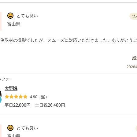
とても良い
法
富山県
事例取材の撮影でしたが、スムーズに対応いただきました。ありがとう
続
2026
ラファー
大野颯
4.90
（
90
）
平日
22,000
円 土日祝
26,400
円
とても良い
富山県