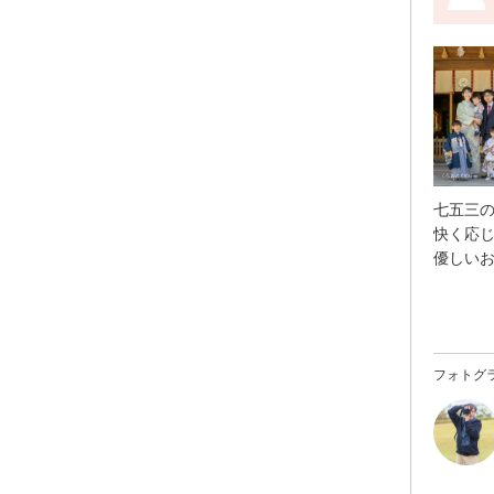
七五三
快く応
優しい
笑顔も
スピー
チも素
我が家
フォトグ
ました