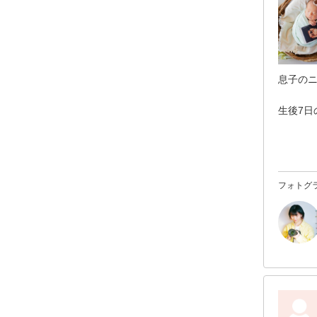
息子の
生後7
てくだ
写真も
ーズに
フォトグ
またご