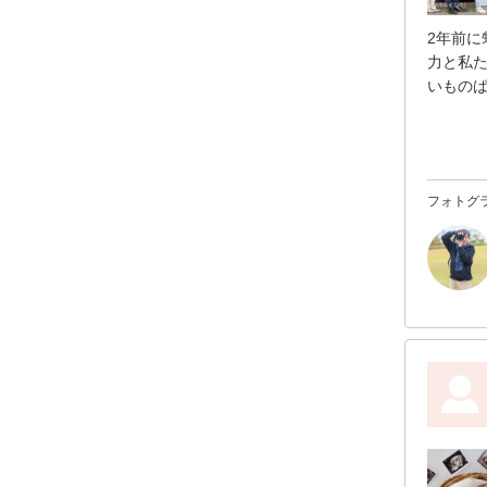
2年前
力と私
いもの
ていた
撮影当
完全に
のアプ
フォトグ
る息子
す』こと
溢れる
次もま
ふぉと