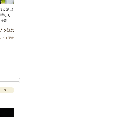
れる演出
素晴らし
に撮影し
きを読む
ペースに
、息子へ
/07/21 更新
泣いてい
えて『写
と笑みが
ーンフォト