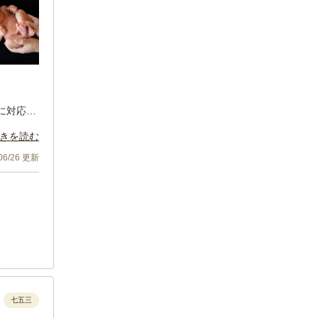
に対応し
きを読む
で、スム
/06/26 更新
七五三