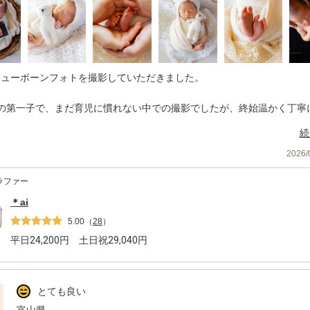
ニューボーンフォトを撮影していただきました。
日の第一子で、まだ育児に慣れない中での撮影でしたが、終始温かく丁寧
さり、安心してお任せすることができました。
続
こちらの好みを汲み取ってくださり、テキパキと指示していただけたの
2026
たくさんの素敵なショットを撮っていただき、大満足です。
ラファー
縁がありましたら、ぜひよろしくお願いいたします。
＊ai
5.00
（
28
）
平日
24,200
円 土日祝
29,040
円
とても良い