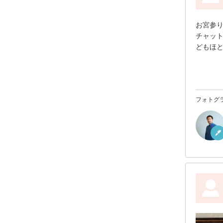
お宮参
チャッ
どもほ
写真の
別の機
フォトグ