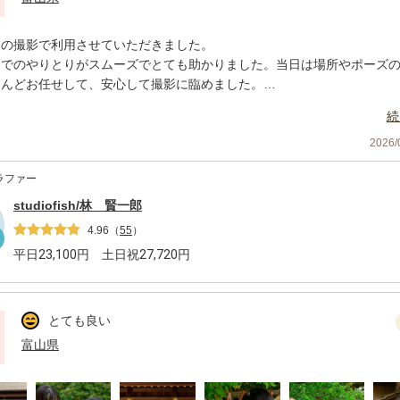
りの撮影で利用させていただきました。
トでのやりとりがスムーズでとても助かりました。当日は場所やポーズ
とんどお任せして、安心して撮影に臨めました。
仕上がりも大変満足です。ありがとうございました。子どもが大きくな
続
会にもぜひ利用させていただきたいと思います。
2026
ラファー
studiofish/林 賢一郎
4.96
（
55
）
平日
23,100
円 土日祝
27,720
円
とても良い
富山県