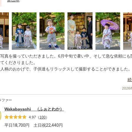
富山県
の写真を撮っていただきました。6月中旬で暑い中、そして急な依頼にも
じてくださりました。
お人柄のおかげで、子供達もリラックスして撮影することができました
逃さずに撮っていただき、素晴らしい写真ばかりです。
続
ディかつ、たくさんの枚数を納品していただきありがとうございました
敵な風合いで大変満足です。
2026
は今後も写真を撮る機会がたくさんあるので、その時もぜひお願いした
ラファー
。この度は本当にありがとうございました。
Wakabayashi （ふぉとわか）
4.97
（
100
）
平日
18,700
円 土日祝
22,440
円