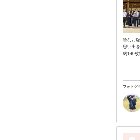
急なお
思い出
約140
お暑い
フォトグ