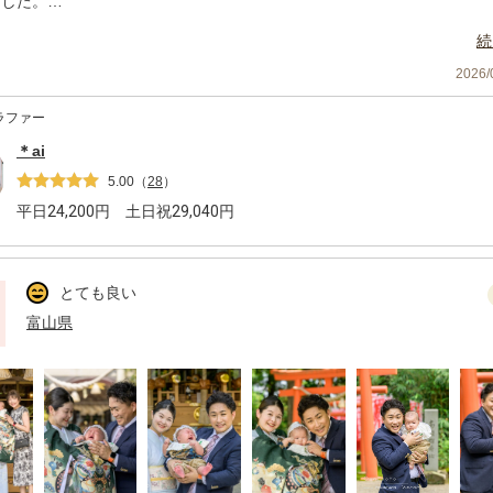
ました。
撮影の時間も終始楽しく撮っていただき、撮影の時間自体も楽しい思い
続
予定よりも出産が早まりましたが、日程変更をご提案くださり、新生児
2026
ができました。
ラファー
写真をたくさんありがとうございます😭💕
＊ai
5.00
（
28
）
平日
24,200
円 土日祝
29,040
円
とても良い
富山県