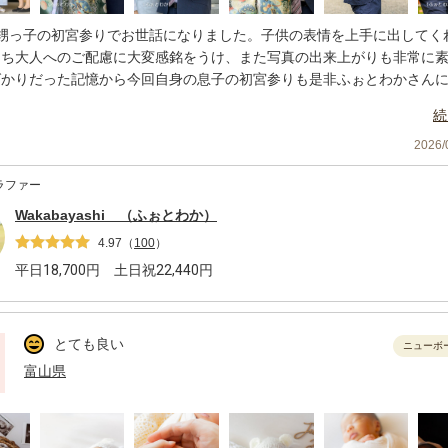
に甥っ子の初宮参りでお世話になりました。子供の表情を上手に出してく
たち大人へのご配慮に大変感銘をうけ、また写真の出来上がりも非常に
ばかりだった記憶から今回自身の息子の初宮参りも是非ふぉとわかさん
だきたく依頼しました。
続
日は大変な猛暑で息子も機嫌が悪く泣いてばかりでした。我々は息子の
乗せられてしまいアタフタしていましたがふぉとわかさんのお言葉がけ
2026
ローチのお陰で、今回もとても素晴らしいお写真の出来上がりでした。
ラファー
を否定せず、猛暑を嘆かず、むしろこれも思い出！と大変だった姿もあ
により、出来上がった写真をみて家族で『大変だったよね😹！！笑』
Wakabayashi （ふぉとわか）
時間ができました！
4.97
（
100
）
たその次もお世話になりたいです。
平日
18,700
円 土日祝
22,440
円
わかさん、本当にありがとうございました！
とても良い
ニューボ
富山県