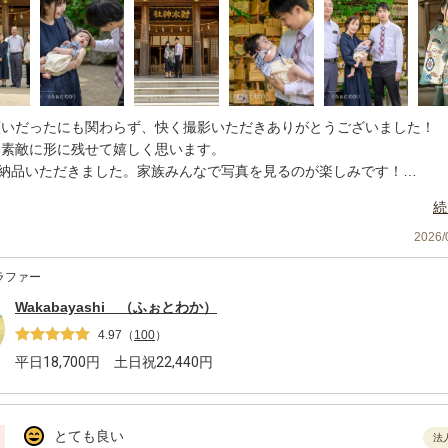
願いだったにも関わらず、快く撮影いただきありがとうございました！
を素敵に形に残せて嬉しく思います。
枚納品いただきました。家族みんなで写真を見るのが楽しみです！
中本当にありがとうございました！大満足です！
続
2026
ラファー
Wakabayashi （ふぉとわか）
4.97
（
100
）
平日
18,700
円 土日祝
22,440
円
とても良い
法