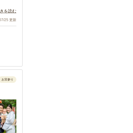
出になり
きを読む
の姿を残
/07/25 更新
お宮参り