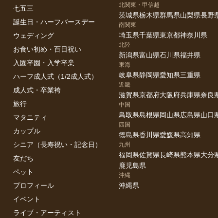
家族の記念撮影では、
北関東・甲信越
七五三
ペースを最優先にした撮影を行っています。
茨城県
栃木県
群馬県
山梨県
長野
誕生日・ハーフバースデー
南関東
ズを取らせることはせず、
埼玉県
千葉県
東京都
神奈川県
ウェディング
を交えながら、
北陸
お食い初め・百日祝い
新潟県
富山県
石川県
福井県
や、その日の空気感を大切に残します。
入園卒園・入学卒業
東海
岐阜県
静岡県
愛知県
三重県
ハーフ成人式（1/2成人式）
んの楽曲を使用したTVCMで知られる
近畿
命「マイハピネスフォトコンテスト」にて、
成人式・卒業袴
滋賀県
京都府
大阪府
兵庫県
奈良
年 グランプリ受賞（TVCM採用作品）
旅行
中国
年 銀賞受賞（TVCM採用作品）
鳥取県
島根県
岡山県
広島県
山口
マタニティ
四国
をいただいています。
カップル
徳島県
香川県
愛媛県
高知県
シニア（長寿祝い・記念日）
九州
て、
福岡県
佐賀県
長崎県
熊本県
大分
友だち
すぎない自然な瞬間を捉える表現が評価されており、
鹿児島県
ペット
族写真でも
沖縄
人見知りでも安心して撮影できた」
プロフィール
沖縄県
囲気がそのまま写真に残っていて嬉しい」
イベント
コミを多くいただいています。
ライブ・アーティスト