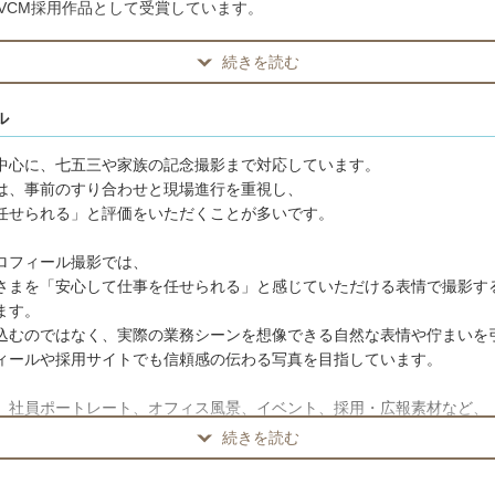
TVCM採用作品として受賞しています。
続きを読む
ル
撮影では、
中心に、七五三や家族の記念撮影まで対応しています。
を止めないこと」「関係者の負担を増やさないこと」**を大切にしていま
は、事前のすり合わせと現場進行を重視し、
任せられる」と評価をいただくことが多いです。
、社員ポートレート、オフィス風景、イベント、採用・広報素材など、
が多岐にわたるケースが多いため、
ロフィール撮影では、
て 事前にWEB会議等での打ち合わせを行い、
さまを「安心して仕事を任せられる」と感じていただける表情で撮影す
進行を丁寧にすり合わせています。
ます。
込むのではなく、実際の業務シーンを想像できる自然な表情や佇まいを
や優先順位を事前に共有することで、
ィールや採用サイトでも信頼感の伝わる写真を目指しています。
間の中でも無理のない、スムーズな撮影進行が可能になります。
、社員ポートレート、オフィス風景、イベント、採用・広報素材など、
が多岐にわたることが多いため、
続きを読む
て事前にWEB会議等で打ち合わせを行い、
ロフィール写真について
進行を丁寧にすり合わせています。