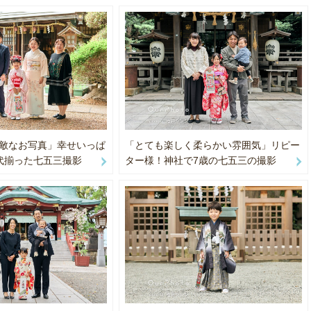
ロフィール撮影では、
族写真では、お子さまのペースを最優先に、
さまを「安心して仕事を任せられる」と感じていただける表情で撮影す
気感や自然な表情を大切にした撮影を行っています。
ます。
んの楽曲を使用したTVCMで知られる
命「マイハピネスフォトコンテスト」にて、
込むのではなく、
ランプリ、2022年銀賞（いずれもTVCM採用作品）を受賞しています。
シーンを想像できる自然な表情や佇まいを引き出すことで、
ィールや採用サイトにおいても
000組以上、家族撮影500組以上、法人撮影1500件以上の実績を活かし
わる写真を目指しています。
家族撮影を問わず、安心して任せていただける撮影を心がけています。
敵なお写真」幸せいっぱ
「とても楽しく柔らかい雰囲気」リピー
代揃った七五三撮影
ター様！神社で7歳の七五三の撮影
家・鈴木心氏のワークショップを3年にわたり継続して受講し、
グ技術だけでなく、
コミュニケーションや現場の空気づくりについても学んできました。
同時に、
ば被写体が自然に振る舞えるか」
ば現場が円滑に進むか」
し、
家族撮影を問わず