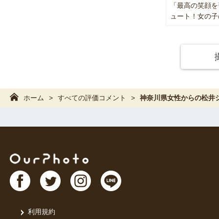
「最高の笑顔を
安心して任
ュート！女の子
⸻
主な法人撮
JAL、AN
アステラス
ミサワホー
ホーム
すべての評価コメント
神奈川県女性からの松井
法人撮影で
• 指示が
• 予定変
• 被写体
• 事前の
⸻
👨‍👩‍👧
利用規約