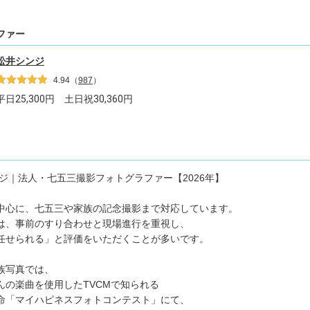
ファー
松井シンジ
4.94
（
987
）
平日
25,300
円 土日祝
30,360
円
ンジ｜法人・七五三撮影フォトグラファー【2026年】
中心に、七五三や家族の記念撮影まで対応しています。
は、事前のすり合わせと現場進行を重視し、
任せられる」と評価をいただくことが多いです。
族写真では、
んの楽曲を使用したTVCMで知られる
命「マイハピネスフォトコンテスト」にて、