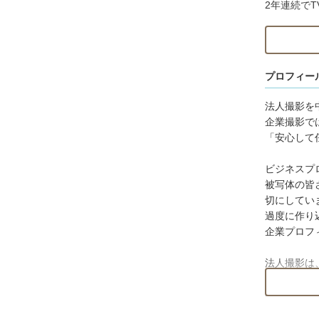
2年連続で
⸻
👔 法人撮影
プロフィー
企業さまの
法人撮影を
**「現場
企業撮影で
「安心して
法人撮影は
撮影シーン
ビジネスプ
必要に応じ
被写体の皆
撮影内容や
切にしてい
過度に作り
当日の流れ
企業プロフ
限られた時
法人撮影は
⸻
撮影シーン
必要に応じ
ビジネスプ
撮影内容や