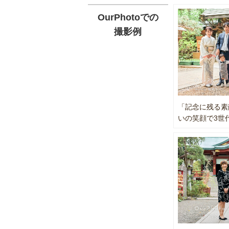
ビジネスプ
七五三や家
OurPhotoでの
被写体の皆
その日の空
撮影例
切にしてい
小田和正さ
明治安田生
過度に作り
2021年グ
実際の業務
企業プロフ
七五三撮影1
信頼感の伝
法人撮影・
「記念に残る素
⸻
いの笑顔で3世
また、写真
ライティン
被写体との
撮影技術と
「どうすれ
「どうすれ
を常に意識
法人撮影・