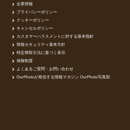
七五三やご
企業情報
お子さまの
プライバシーポリシー
クッキーポリシー
無理にポー
遊びや会話
キャンセルポリシー
自然な表情
カスタマーハラスメントに対する基本指針
情報セキュリティ基本方針
小田和正さ
明治安田生
特定商取引法に基づく表示
• 2021
保険制度
• 2022
よくあるご質問・お問い合わせ
OurPhotoが発信する情報マガジン OurPhoto写真部
という評価
審査を通じ
つくり込み
七五三や家
「子どもが
「当日の雰
といった口