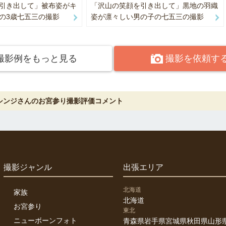
引き出して」被布姿がキ
「沢山の笑顔を引き出して」黒地の羽織
せていただける撮影を心がけています。
の3歳七五三の撮影
姿が凛々しい男の子の七五三の撮影
影実績
撮影例をもっと見る
撮影を依頼す
A、宝塚歌劇団、TOPPAN、大日本印刷、楽天カード、Mastercard、JAX
製薬、JFE、リコージャパン、フコク生命、デルフィス、
ム、ミツカン、すばる会計事務所、NOVAホールディングス 他多数
シンジさんのお宮参り撮影評価コメント
評価されているポイント（口コミ傾向より）
的確で、現場が混乱しない
更やイレギュラーにも柔軟に対応
の緊張を和らげ、自然な表情を引き出してくれる
すり合わせが丁寧で、安心して任せられる
撮影ジャンル
出張エリア
北海道
家族
北海道
‍👦 七五三・家族撮影
お宮参り
東北
ニューボーンフォト
青森県
岩手県
宮城県
秋田県
山形