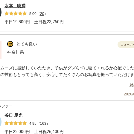
水本 暁満
5.00
（
20
）
平日
19,800
円 土日祝
23,760
円
とても良い
ニューボ
神奈川県
スムーズに撮影していただき、子供がグズらずに寝てくれるか心配でし
けの技術もとっても高く、安心してたくさんのお写真を撮っていただけ
続
2026
ラファー
谷口 慶光
4.95
（
163
）
平日
22,000
円 土日祝
26,400
円