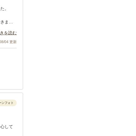
した。
できまし
な笑顔の
きを読む
/08/04 更新
納品もと
ございま
ーンフォト
安心して