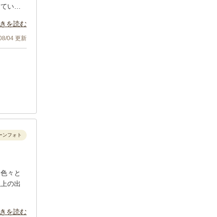
していた
て本当に
きを読む
うござい
/08/04 更新
ーンフォト
に色々と
以上の出
！
きを読む