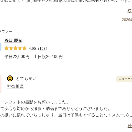
に柔軟に応えて頂け新生児の記録を沢山残す事が出来有り難かったで
早くスムーズで助かりました。
続
会があれば宜しくお願い致します。
2026
ラファー
谷口 慶光
4.95
（
163
）
平日
22,000
円 土日祝
26,400
円
とても良い
ニューボ
神奈川県
ボーンフォトの撮影をお願いしました。
トで安心な対応から撮影・納品までありがとうございました。
んの扱いに慣れていらっしゃり、当日は子供もぐずることなくスムーズ
いショットを撮っていただくことができました！
続
や小物のリクエストも聞いていただきありがたかったです！