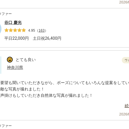
2026
目のタイミングでの撮影は是非お願いしたいです！
ラファー
谷口 慶光
4.95
（
163
）
平日
22,000
円 土日祝
26,400
円
とても良い
ウ
神奈川県
の要望も聞いていただきながら、ポーズについてもいろんな提案をして
素敵な写真が撮れました！
く声掛けもしていただき自然体な写真が撮れました！
続
2026
ラファー