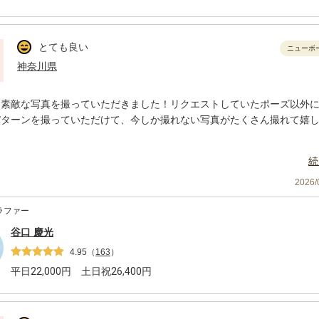
とても良い
ニューボ
神奈川県
ん素敵な写真を撮っていただきました！リクエストしていたポーズ以外
パターンを撮っていただけて、今しか撮れない写真がたくさん撮れて嬉
続
2026
ラファー
谷口 慶光
4.95
（
163
）
平日
22,000
円 土日祝
26,400
円