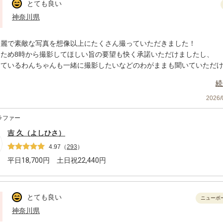
とても良い
神奈川県
綺麗で素敵な写真を想像以上にたくさん撮っていただきました！
たため8時から撮影してほしい旨の要望も快く承諾いただけましたし、
っているわんちゃんも一緒に撮影したいなどのわがままも聞いていただ
続
ポーズもすべて指定いただけたので安心して撮影に臨むことができまし
族写真を撮ることがあればお願いしたいです。
2026
ラファー
吉 久（よしひさ）
4.97
（
293
）
平日
18,700
円 土日祝
22,440
円
とても良い
ニューボ
神奈川県