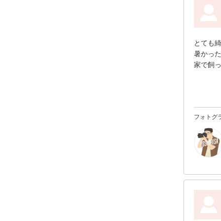
とても
暑かっ
家で飼
た。
また、
また家
フォトグ