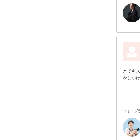
とても
かしつ
フォトグ