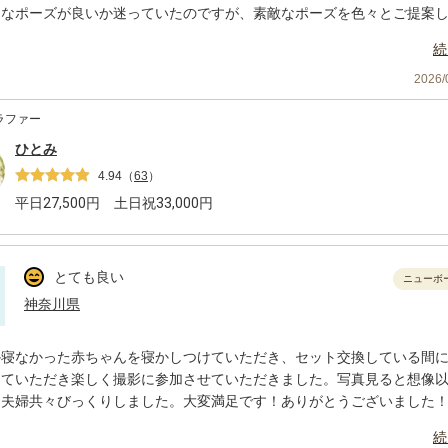
うなポーズが良いか迷っていたのですが、素敵なポーズを色々とご提案
とても助かりました。赤ちゃんの可愛い表情をたくさん残すことができ
続
です！
目の際にはぜひお願いしたいと思っています。この度は本当にありがと
2026
！
ラファー
ひとみ
4.94
（
63
）
平日
27,500
円 土日祝
33,000
円
とても良い
ニューボ
神奈川県
か寝なかった赤ちゃんを寝かしつけていただき、セット交換している間
していただき楽しく撮影に参加させていただきました。写真見ると想像
に夫婦共々びっくりしました。大変満足です！ありがとうございました
続