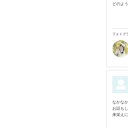
どのよ
だけて
嬉しい
また節
ました
フォトグ
なかな
お話も
来栄え