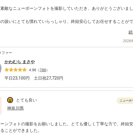
は素敵なニューボーンフォトを撮影していただき、ありがとうございま
んの扱いにとても慣れていらっしゃり、終始安心してお任せすることが
弟写真の撮影では、上の子の気持ちを上手に引き出してくださり、自然
続
撮っていただけて本当に嬉しかったです。
2026
仕上がりも想像以上に素敵で、家族にとって大切な宝物になりました。
ラファー
く、楽しみに待っていたので嬉しかったです。
かわむら まさや
会がございましたら、ぜひお願いしたいと思います。本当にありがとう
4.98
（
788
）
平日
23,100
円 土日祝
27,720
円
とても良い
ニューボ
神奈川県
ボーンフォトの撮影をお願いしました。とても優しく丁寧な方で、終始
することができました。