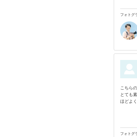
また節
フォトグ
こちら
とても
ほどよ
フォトグ