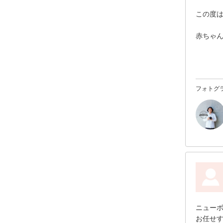
この度
赤ちゃ
た。兄
写真を
写真の
フォトグ
ても早
また機
した。
ニュー
お任せ