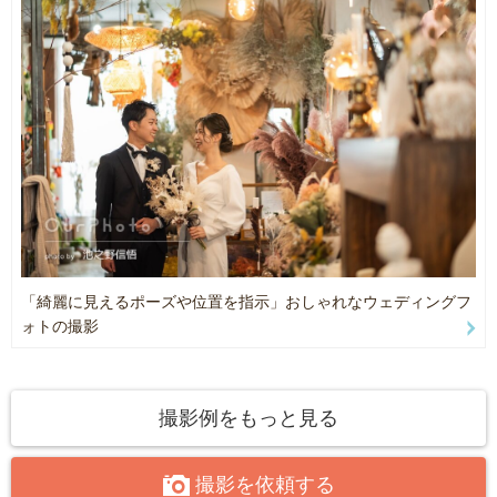
他のお客様と変わらぬサービスを
16-35mm f4
させていただきたいと思いますので
24-120mm f4
ご了承の程よろしくお願い致します！
70-200mm f2.8
24-70mm f4
ご予約の枠に関して
105mm f2.8
熊本を拠点として活動しておりますので
16mm f1.4
熊本県内のご予約は
18-55mm f2.8-4
基本1枠となります。(撮影内容にもよります)
23mm f2
熊本県外でのご依頼の場合
56mm f1.2
ご予約状況によって
2枠以上をご提案させていただきます。
使用ソフト
Lightroom
「綺麗に見えるポーズや位置を指示」おしゃれなウェディングフ
その他ご質問等ございましたら
Photoshop
ォトの撮影
お気軽にお問い合わせください☆
Premier
いろんな方々にお会い出来ること
楽しみにしております！
照明機材等もございますので
ご自宅での撮影も容易に可能です！
撮影例をもっと見る
撮影を依頼する