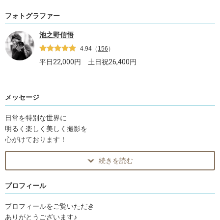
フォトグラファー
池之野信悟
4.94
（
156
）
平日
22,000
円 土日祝
26,400
円
メッセージ
日常を特別な世界に
明るく楽しく美しく撮影を
心がけております！
続きを読む
年間人気フォトグラファー2025
九州エリア2位
OurPhoto Award 2024
プロフィール
Profoto賞 受賞
年間人気フォトグラファー2024
プロフィールをご覧いただき
九州エリア2位
ありがとうございます♪