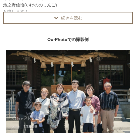
池之野信悟(いけののしんご)
写真もエンターテイメントと
と申します！
思っておりますので
続きを読む
趣味はスポーツ(バスケ🏀野球⚾️ゴルフ⛳️)
よく喋りよく笑います🤩
写真館勤務歴7年
写真館勤務時代に
カメラマン歴10年の経験と技術を活かし
OurPhotoでの
撮影例
6年間幼稚園、保育園の
年間100件以上出張撮影をメインに
卒園アルバムを作成しておりましたので
活動しております。
お子様の撮影は慣れております！
専属で撮影をしている結婚式場もございます。
特別な記念日はプロのカメラマンに
写真館時代は人物写真メインの
お写真をお任せください！
ブライダル、記念写真、学校撮影、ポートレート等を
またお願いしたいと思ってもらえるよう
撮影して参りました。
全力でお応え致します📸
独立してからは
人物写真、商品、料理、店舗、住宅、広告等
お渡しデータは撮影した分
個人のお客様から企業様まで
(目瞑り、手ブレ等は省く)
ご依頼をいただいております。
全てになります！
※枚数制限、追加料金は発生致しません。
撮影業務以外に
アルバム制作、画像修正、動画撮影編集を