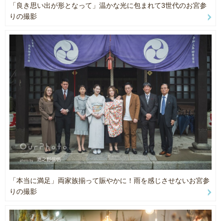
ご予算のお時間、撮影場所
しております。
「良き思い出が形となって」温かな光に包まれて3世代のお宮参
表記されてる以外も可能となりますので
(学校アルバムにて受賞歴あり)
りの撮影
ご相談ください。
Instagram iknnsng_photo
以下ご確認お願い致します。
◆商品機材
ご予約の前にお問い合わせを
Nikon
お願い致します。
Z6
撮影が重ならないよう
Z5
円滑にご案内させていただきたいため
D750
ご協力お願い致します！
FUJIFILM
X-H2
撮影のご指定(ポーズ等)
SONY
ございましたら事前にお伝えください。
α7Ⅳ
お好みがわかりますので
とても参考になります！
◆レンズ
24mm f1.8
「本当に満足」両家族揃って賑やかに！雨を感じさせないお宮参
撮影許可、使用料、入園料につきましては
35mm f1.8
りの撮影
お客様にお願い致します。
40mm f2
事前申請が必要な場所もございますので
50mm f1.8
ご相談ください。
85mm f1.8