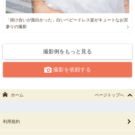
・木製数字パネル（0～9）
んいらっしゃいます。
・1歳orハーフバースデー用サロペットロンパース（2種類）
常に撮影中の空気感を気にしつつ、お子様とも関わりながら様子を
見て撮影を進めていきます！
「掛け合いが面白かった」白いベビードレス姿がキュートなお宮
参りの撮影
＊・・・・・・・・・・・・・・・＊
撮影に対して不安に感じる点などございましたらなんでもご相談く
ださい♪
初めて家の手伝いをして見せてくれた親の『笑顔』。
受験を共に乗り越えて、一緒に歓喜した友達との『笑顔』。
撮影例をもっと見る
社会人になって疎遠になった友達と再会した自分の『笑顔』。
4：作品例
撮影を依頼する
僕はこれまで辛いことがあっても、沢山の『笑顔』に助けられまし
自分の最近撮った写真や活動状況、ストーリーでは僕の動画も載せ
た。
ているのでイメージが掴みやすいかと思います！
この他にも書ききれないくらいの『笑顔』に力をくれました。
SNSが一番自分自身の色が出た写真集だと思うのでご参考程度に見
ていただけたら嬉しいです♪
ホーム
ページトップへ
お笑い芸人として大成できなかったけど、この経験を写真でも
生かせるのではないか？と思いカメラマンでは沢山のご家族様が
◆Instagram◆
笑って最高の記念になるように撮っていました。
ムラカミ カズマ✽元お笑い芸人カメラマン✽
https://www.instagram.com/ka_zu_ma_photo/
利用規約
『笑顔』は幸せのスパイスです。