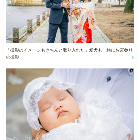
然な笑顔が出やすいです！
・小さいお子様でも全力で遊びながら撮影するので短時間で仲良く
【お貸し出し撮影アイテム(無料)】
なれます！
下記の撮影アイテムは無料でお貸し出しできます。
ただし持ち運べる量に限りがあるため、複数アイテムのご希望はお
断りさせていただく場合があります。
3：撮影への思い
アイテムのサンプル写真をご覧になりたい場合にはお気軽にお問い
「撮影のイメージもきちんと取り入れた」愛犬も一緒にお宮参り
合わせください。
実際にお会いすると実感するかと思いますが、『鹿児島弁訛り』が
の撮影
僕のトレンドマークです♪
※小物の貸し出しを希望の場合は必ず事前にお教えくださいませ。
芸人で培ったコミュニティー能力とその場の空気感を自在にコント
〇お宮参り・お食い初め
ロールすることを武器に
・祝い着（男女ともに4種類ずつ）
撮影をさせていただいてます！
・専用よだれかけとベビー帽子
・袴ロンパース（女の子用4種類、男の子用4種類）
スタジオフォトグラファーから現在に至るまで約3000組程のご家族
○七五三用
様とお会いしてきました。
・和傘(赤/ピンク/青/紫/青)
撮影中は子ども達と距離を近づくために遊びながら、笑顔のツボを
・木製数字パネル（0～9）
引き出し撮影をしてきた実績があります！！
・おでこはめえほん
○バースデイイベント用
もちろん人見知りがあるお子様や、緊張してしまうお子様もたくさ