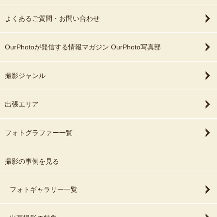
お客様の思い出に残っている場所や撮影して欲しい場所での撮影に
なります！
よくあるご質問・お問い合わせ
もし撮影場所にご希望がない場合は、僕の方でリサーチさせていた
だいたうえでご提案させていただけたらと思います。
OurPhotoが発信する情報マガジン OurPhoto写真部
撮影場所に入場料が必要な場合、お客様の方でご負担の程宜しくお
願いいたします。
撮影ジャンル
また撮影場所とスケジュールによっては出張エリア外でも対応する
ことが出来ますのでご連絡ください♪
出張エリア
＝＝撮影許可＝＝
撮影する場所によっては撮影許可が必要な場所があり、多くは神社
フォトグラファー一覧
やお寺、大きな公園などがあります。
現場でのトラブルを防ぐためと皆で気持ちよく撮影が出来るように
お客様の方でご確認、撮影申請を宜しくお願いいたします。
撮影の事例を見る
撮影場所の許可に関してご不明な場合は相談していただけたら、僕
も一緒にお調べいたしますので
フォトギャラリー一覧
ご相談ください♪