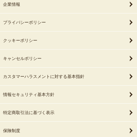
5：最後に
企業情報
ご家族やお子様とお話をしながら、
最後までご覧いただき、ありがとうございました！
ご家族のペースに寄り添いながら、
皆さまに会えることを楽しみにしております♪
プライバシーポリシー
楽しく和やかな雰囲気の中で、
自然と笑顔になってしまうようなお写真を一緒に残していけたらと
クッキーポリシー
思います♪
＊・・・・・・・・・・・・・・・＊
キャンセルポリシー
＝＝撮影に関しまして＝＝
僕の方でも色々とご提案をさせていただきますが、撮影は撮影して
カスタマーハラスメントに対する基本指針
下さる方々のご協力があって
最高の写真を残すことが出来ます！
情報セキュリティ基本方針
依頼者様の方で『こういうイメージで撮ってみたいです！』『こん
なポーズを撮ってみたいです！』など
お申し付けは大歓迎ですので、お気軽にご相談ください！！
特定商取引法に基づく表示
撮影当日は元お笑い芸人というのを生かして会話を楽しみながら撮
影できれば幸いです！
保険制度
＝＝撮影場所について＝＝