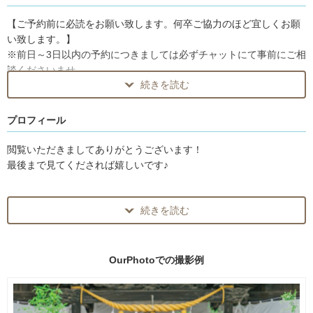
【ご予約前に必読をお願い致します。何卒ご協力のほど宜しくお願
い致します。】
※前日～3日以内の予約につきましては必ずチャットにて事前にご相
談くださいませ。
続きを読む
※スケジュールが〇になっていても移動時間の兼ね合いや別件の撮
影により撮影が難しい場合がございます。
プロフィール
🏆OurPhotoでの経歴 2023年～現在まで🏆
閲覧いただきましてありがとうございます！
～2024年 年間受賞～
最後まで見てくだされば嬉しいです♪
・全国人気フォトグラファーランキング 【 ベスト10ランクイン
⭐ 】
続きを読む
1：プロフィール
～2024年 優秀作品賞～
・全体投票数 【 3位⭐ 】
元お笑い芸人でカメラマンのムラカミ カズマと申します！
多くのカメラマンの中からご閲覧頂き誠にありがとうございます！
OurPhotoでの
撮影例
～お宮参り～
・全国人気フォトグラファーランキング 【 1位⭐ 】
【ムラカミさんとは？】