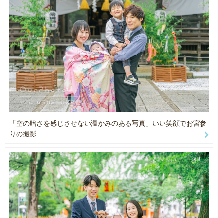
～七五三～
・1996年生まれの生粋の鹿児島県生まれ、鹿児島県育ち⛰️
・全国人気フォトグラファーランキング 【 2位⭐ 】
・2018年に芸人を目指しながらスタジオフォトグラファーとして活
動開始し、M1グランプリ、キングオブコント出場経験あり！
～友達～
・2020年に芸人の夢を終えて、本格的にフォトグラファーを中心に
・全国人気フォトグラファーランキング 【 1位⭐ 】
活動📷
・2023年よりスタジオから独立をし、フリーランスで活動開始📷
～家族～
・全国人気フォトグラファーランキング 【 1位⭐ 】
※スタジオ時代では新店舗の立ち上げと店長経験あり♪
～カップル～
＜こんな撮影をしてきました！＞
・全国人気フォトグラファーランキング 【 3位⭐ 】
家族写真、子ども写真、お宮参り・百日、ウエディング、広告写
「空の暗さを感じさせない温かみのある写真」いい笑顔でお宮参
真、不動産写真、宣材写真、
りの撮影
🚩その他の経歴🚩
モデル写真（キッズと大人どちらも経験済み）、カップル、マタニ
・某TV放送にて占いコーナーで写真が紹介📹
ティ、イベント、法人撮影
・夕方放送のテレビ番組にて撮影に関する取材されました📹
2：撮影メリット
・地元 鹿児島にて2日間に渡る個展を開催🌱
・フォトスタジオでの撮影経験があるため、スピーディーにたくさ
んのバリエーションで撮らせていただきます！
＊・・・・・・・・・・・・・・・＊
・緊張しい方でもリラックスして会話しながら撮影を進めるので自