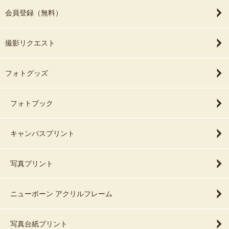
会員登録（無料）
＝＝撮影対応ジャンル＝＝
家族写真、子ども写真、お宮参り・百日、ウエディング、広告写
撮影リクエスト
真、不動産写真、宣材写真、ナチュラルニューボーンフォト
モデル写真（キッズと大人どちらも経験済み）、カップル、マタニ
ティ、イベント、法人撮影
フォトグッズ
＝＝ウエディングフォトに関しまして＝＝
ウェディングフォト撮影では、撮影時間に余裕を見た方が慌てずに
フォトブック
しっかりと写真を収めやすいです。
なぜなら、新婦様のメイク直し時間であったり、お二人を撮る際に
キャンバスプリント
美しく最高の写真を撮るためにポージングに時間を
多く要することがあるからです。
ですので、ベースとして2枠から3枠のご予約をした方が新郎新婦様
写真プリント
にご負担をかけずに撮影を進めることが
出来ますのでおススメです！
ニューボーン アクリルフレーム
ご検討中でしたら是非、お気軽にお問い合わせ、ご相談くださいま
せ🍀
写真台紙プリント