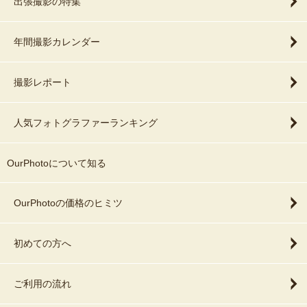
出張撮影の特集
※撮影料金以外の金銭のやり取りはお客様の負担となりますの予め
ご了承ください。
年間撮影カレンダー
＝＝納品＝＝
一粋で約400枚ほどシャッターを切らせていただいて、僕の方で厳
選に選定したうえで納品させていただきます！
撮影レポート
なお厳選した後に明るさの補正であったり、色味などのチェックを
いたしますので納品期日としてはおよそ１週間を
人気フォトグラファーランキング
頂いておりますのでご了承ください。
納品枚数なのですが、
OurPhotoについて知る
撮影1枠(1時間)で50枚以上の全データ納品、２枠（2時間）：100枚
以上全データ納品
となっております！
OurPhotoの価格のヒミツ
データが多く欲しかったり、撮影内容によっては２枠をおススメい
初めての方へ
たしますので
その際は僕の方からご提案をさせていただきます♪
ご利用の流れ
※法人様の案件によって納品枚数が変わることがございます。
詳しくはチャットからご相談くださいませ。