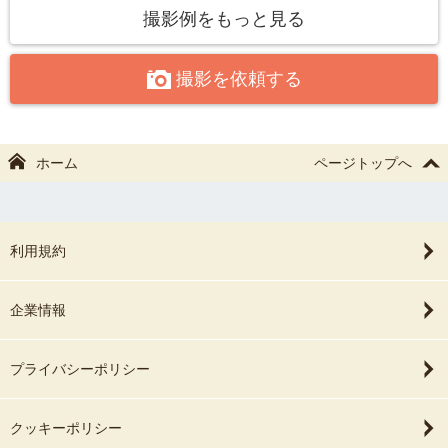
将来その1枚1枚を見た時に思い出が蘇る、そんな自然な表情を撮り
📖 経歴
撮影例をもっと見る
ます。
━━━━━━━━━━━━━━━━
楽しい撮影体験と素敵な思い出を一緒に作るお手伝いをいたします
大学卒業後、地元茨城にUターン。
撮影を依頼する
📸
会社員として働く傍ら、動画撮影と編集・写真撮影の撮影を独学で
習得。
約2年間の無償撮影を経て、現在は幅広いジャンルのフォトグラファ
ーとして活動中。
ホーム
ページトップへ
現在はKeiphotoとしてスタジオと出張撮影幅広く活動中。
HP：https://keiphoto.com/
利用規約
企業情報
プライバシーポリシー
クッキーポリシー