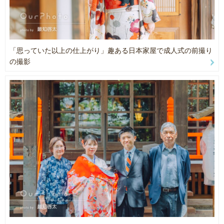
⚠️ 必ず「撮影許可の確認」と「申請」をお客様にてお願いいたしま
もちらんポージングでの撮影、お声がけさせていただきますのでご
す。
安心ください。
━━━━━━━━━━━━━━━━
素敵な場所で、思い出に残る、自然体な今を遺しましょう。
📷 撮影・納品について
「思っていた以上の仕上がり」趣ある日本家屋で成人式の前撮り
━━━━━━━━━━━━━━━━
Instagram：@kei_photo_31
の撮影
・1枠 = 50分
・納品枚数：80枚〜（人物写り込み削除・色補正レタッチ込み）
━━━━━━━━━━━━━━━━
・納品期間：撮影後1〜2週間
📷 撮影ジャンル
・事前にイメージ写真をお送りいただけるとスムーズです✨
━━━━━━━━━━━━━━━━
・一部小物の貸し出しも可能です（お気軽にご質問ください）💐
七五三 / お宮参り / バースデー / ウェディング前撮り/ニューボーン
フォト
━━━━━━━━━━━━━━━━
マタニティフォト/カップル・家族写真 / 長寿お祝い / 遺影
👶 ニューボーンフォトについて
音楽LIVE / プロフィール / フード物撮り
━━━━━━━━━━━━━━━━
法人ポートレート / 企業HP・建築撮影
赤ちゃんの体調を最優先に、おくるみを使わないナチュラルスタイ
ルでご案内しています。
その他のご撮影もお気軽にチャットでご連絡ください。
・撮影時間：2枠（約100分）※2〜3枠推奨
━━━━━━━━━━━━━━━━
・納品カット数：50〜100枚
🏅 受賞歴
・白背景中心（黒・カラー背景も相談可）