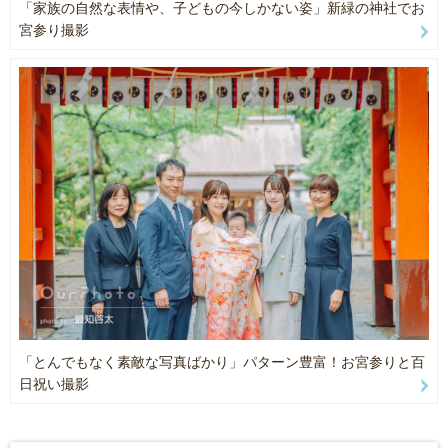
━━━━━━━━━━━━━━━━
「家族の自然な表情や、子どもの今しかない姿」新緑の神社でお
・おくるみなし、ご家族ショット多めのナチュラルスタイル
🥇 OurPhoto Award 2025 年間人気フォトグラファー
宮参り撮影
・衣装・造花・カゴ・バスケットなどはこちらでご用意（ご希望に
北関東・甲信越エリア第1位
合わせて）
🥇 2025.10月 北関東・甲信越エリア第1位
・お客様ご持参の小物使用も可能
🥇 2025.9月 北関東・甲信越エリア第1位
🥈 2025.6月 北関東・甲信越エリア第2位
【撮影当日のご準備】
🥉 2025.4月 北関東・甲信越エリア第3位
・撮影前に手指を洗わせていただきます
🥈 2025.3月 北関東・甲信越エリア第2位
・準備中の粉ミルク授乳で眠りが深まり、撮影がスムーズです。
🥇 2025.2月 北関東・甲信越エリア第1位
※起きていても大丈夫です、逆に目を開けて欲しいという場合は事
🥉 2024年度新人フォトグラファー人気ランキング第3位
前にご連絡ください☺️
🥇 2024.11月 北関東・甲信越エリア第1位
・撮影スペース：4〜6畳、自然光の入る明るいお部屋
🥈 2024.10月 北関東・甲信越エリア第2位
・室温：26〜27度を目安に調整をお願いします
🥇 2024.10月 お宮参りジャンル第1位
🥇 2024.9月 北関東・甲信越エリア第1位
【ご予約前にご確認ください】
🥈 2026.2月 北関東・甲信越エリア第2位
・赤ちゃんの体調やご機嫌により撮影内容が変わる場合があります
🥇 2026.3月 北関東・甲信越エリア第1位
・安全第一：無理のないポージングのみ行います
🥈 2026.5月 北関東・甲信越エリア第2位
「とんでもなく素敵な写真ばかり」パターン豊富！お宮参りと百
・ご兄弟との撮影も可能です（事前にお知らせください）
🥇 2026.6月 北関東・甲信越エリア第1位
日祝い撮影
・授乳・おむつ替えの時間をこまめに設けながら進めます
🥈 2026.7月 北関東・甲信越エリア第2位
今、遺すべきこと。
━━━━━━━━━━━━━━━━