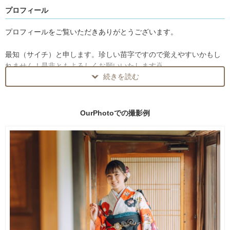
プロフィール
【ご予約の流れ】
ご予約前にお問い合わせをお願いしています。
プロフィールをご覧いただきありがとうございます。
→お問い合わせ後にご予約を確定させていただきます‼️
最知（サイチ）と申します。珍しい苗字ですので覚えやすいかもし
お問い合わせ時に以下をお知らせください：
れません！是非ともよろしくお願いいたします🙇
① 撮影ジャンル（七五三・お宮参りなど）
続きを読む
② ご親族含めた当日の参加人数（お子様がいる場合年齢/性別/お名
茨城県を中心にフォトグラファーとして活動中です。
前）
※遠方エリアの場合は2枠からのご予約をお願いしております。
③ ご希望の撮影日時/希望時間
※様々なエリアで対応可能ですので、お気軽にご相談ください💬
OurPhotoでの
撮影例
④ ご希望の撮影場所
⑤ 撮影場所への事前連絡状況（撮影許可の有無）
写真はその人を写す、
⑥ 撮りたいイメージ・参考写真
撮っている私は写ってはいないけれど
心が写されている、とそう思います。
※ウェディング前撮り・ニューボーンフォトは2枠以上からご予約可
私は「今を遺す」という想いで写真活動をしております。
能です。
髪が崩れていても、目線を逸らしていても、泣いていても、お子様
━━━━━━━━━━━━━━━━
が喧嘩していても
🌳 撮影許可について ⛩️
ご家族にとってそれは日常でかけがえのない写真になります。
━━━━━━━━━━━━━━━━
だからこそ私は集合写真以外にこちらを向いていない写真を撮るこ
神社・大きな公園での撮影は、撮影申請が必要な場合があります。
とが多いです。