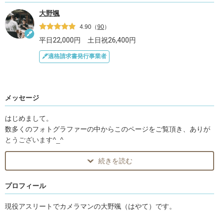
大野颯
4.90
（
90
）
平日
22,000
円 土日祝
26,400
円
適格請求書発行事業者
メッセージ
はじめまして。
数多くのフォトグラファーの中からこのページをご覧頂き、ありが
とうございます^_^
続きを読む
現役アスリート×カメラマンの大野 颯(はやて)です！
自身がアスリートであることからスポーツやイベント等の写真を得
プロフィール
意としています。
それ以外にも、プロフィール写真等も承ってます。
現役アスリートでカメラマンの大野颯（はやて）です。