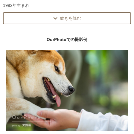
僕の大事な想いがあります。
1992年生まれ
それは
「日々是好日」
続きを読む
富山県下新川郡入善町出身。
毎日が素晴らしい。素敵な毎日を写真に！
学生のころからランニングを始め、社会人になりマラソンに挑戦。
を信念として撮影しています。
富山マラソン2016年優勝。
その時に撮ってもらったゴールシーンの写真に感動し、カメラにハ
OurPhotoでの
撮影例
マりだす。
ご希望の撮影、ご依頼・ご連絡お待ちしておりますので、まずはご
会社員をしながら、カメラの勉強と仕事をもらうようになり、今に
相談ください！
至ります。
企業様の案件から個人の方まで幅広く撮影をしております！
例）
スポーツ写真
イベント写真
ライブ写真
プロフィール撮影とスポーツ撮影が得意です。
プロフィール・宣材写真
カップル・友達写真
以下の悩みある方、すぐにご相談ください！
インタビュー・コスプレ・・・
↓
◆イベントに使う写真がほしい
日常写真や、友達・家族との思い出を撮影してほしい、
◆大会の思い出をプロに撮って欲しい
急遽明日撮ってほしいなどなど・・・
◆子どもの頑張ってる姿を撮って欲しい