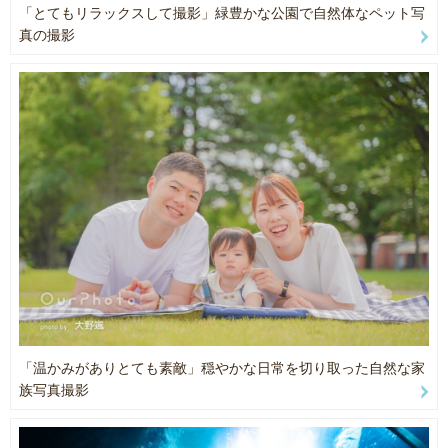
どんな内容でもお気軽にご予約・ご相談お待ちしております。
「とてもリラックスして撮影」緑豊かな公園で自然体なペット写
https://www.instagram.com/ooono.photograph/
真の撮影
【得意な撮影】
スポーツ
プロフィール撮影
イベント
商品撮影
所有機材
【カメラ】
SONY α9
SONY α7RⅣ
【レンズ】
SAMYANG 16mmf2.8
SONY 85mm f1.8
SONY 100－400mmGM
「温かみがありとても素敵」穏やかな日常を切り取った自然な家
TAMRON 28-75mm f2.8
族写真撮影
TAMRON 70-180mmf2.8